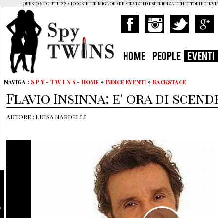
Questo sito utilizza i cookie per migliorare servizi ed esperienza dei lettori ed invi
HOME
PEOPLE
EVENTI
Naviga :
S P Y - T W I N S - Home
»
Indice Eventi
»
Backstage
Flavio Insinna: e' ora di scend
Autore : Luisa Nardelli