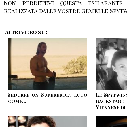
Non perdetevi questa esilarante 
realizzata dalle vostre gemelle Spytw
Altri video su :
Sedurre un Supereroe? ecco
Le Spytwins
come....
backstage
Viennese d