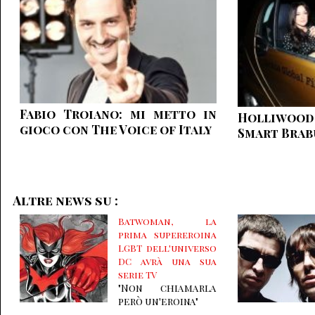
Fabio Troiano: mi metto in
Holliwoo
gioco con The Voice of Italy
Smart Brab
Altre news su :
Batwoman, la
prima supereroina
LGBT dell'universo
DC avrà una sua
serie TV
"Non chiamarla
però un'eroina"