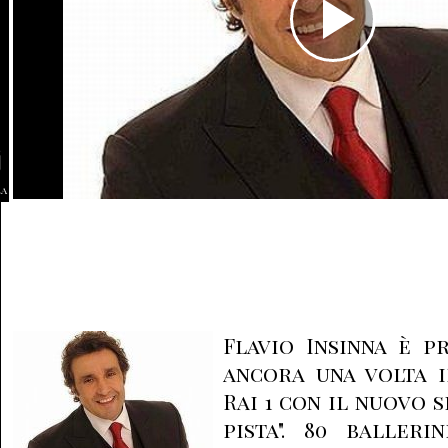
la
Flavio Insinna è p
ancora una volta i
Rai 1 con il nuovo 
pista". 80 balleri