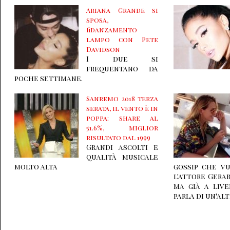
Ariana Grande si
sposa,
fidanzamento
lampo con Pete
Davidson
I due si
frequentano da
poche settimane.
Sanremo 2018 terza
serata, il vento è in
poppa: share al
51.6%, miglior
risultato dal 1999
Grandi ascolti e
qualità musicale
molto alta
gossip che v
l'attore Gera
ma già a live
parla di un'alt