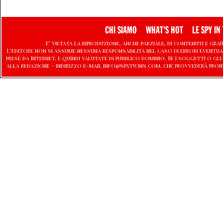
CHI SIAMO
WHAT'S HOT
LE SPY IN 
E' vietata la riproduzione, anche parziale, di contenuti e graf
L'editore non si assume nessuna responsabilità nel caso di errori eventu
prese da Internet, e quindi valutate di pubblico dominio. Se i soggetti o
alla redazione - indirizzo e-mail info@spytwins.com, che provvederà pron