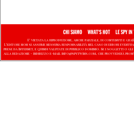
CHI SIAMO
WHAT'S HOT
LE SPY IN 
E' vietata la riproduzione, anche parziale, di contenuti e graf
L'editore non si assume nessuna responsabilità nel caso di errori eventu
prese da Internet, e quindi valutate di pubblico dominio. Se i soggetti o
alla redazione - indirizzo e-mail info@spytwins.com, che provvederà pron