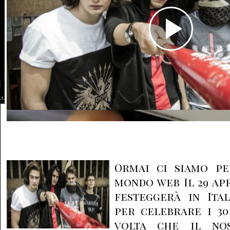
la
Ormai ci siamo pe
mondo web Il 29 apr
festeggerà in Ital
per celebrare i 30
volta che il no