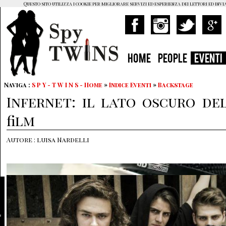
Questo sito utilizza i cookie per migliorare servizi ed esperienza dei lettori ed invi
HOME
PEOPLE
EVENTI
Naviga :
S P Y - T W I N S - Home
»
Indice Eventi
»
Backstage
Infernet: il lato oscuro de
film
Autore : luisa Nardelli