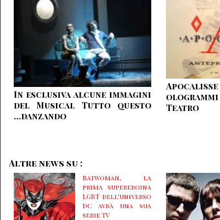
Apocaliss
In esclusiva alcune immagini
ologramm
del Musical Tutto questo
Teatro
...danzando
Altre news su :
Batwoman, la
prima supereroina
LGBT dell'universo
DC avrà una sua
serie TV