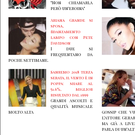
"Non chiamarla
però un'eroina"
Ariana Grande si
sposa,
fidanzamento
lampo con Pete
Davidson
I due si
frequentano da
poche settimane.
Sanremo 2018 terza
serata, il vento è in
poppa: share al
51.6%, miglior
risultato dal 1999
Grandi ascolti e
qualità musicale
molto alta
gossip che v
l'attore Gera
ma già a live
parla di un'alt