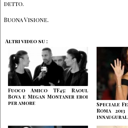
detto.
Buona Visione.
Altri video su :
Fuoco Amico TF45: Raoul
Bova e Megan Montaner eroi
per amore
Speciale Fe
Roma 2013
innaugural