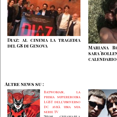
Diaz: al cinema la tragedia
del G8 di Genova
Mariana Ro
sara´boll
calendario
Altre news su :
Batwoman, la
prima supereroina
LGBT dell'universo
DC avrà una sua
serie TV
"Non chiamarla