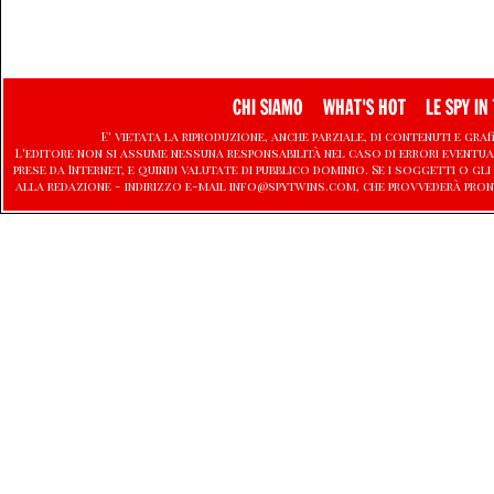
CHI SIAMO
WHAT'S HOT
LE SPY IN 
E' vietata la riproduzione, anche parziale, di contenuti e graf
L'editore non si assume nessuna responsabilità nel caso di errori eventu
prese da Internet, e quindi valutate di pubblico dominio. Se i soggetti o
alla redazione - indirizzo e-mail info@spytwins.com, che provvederà pron