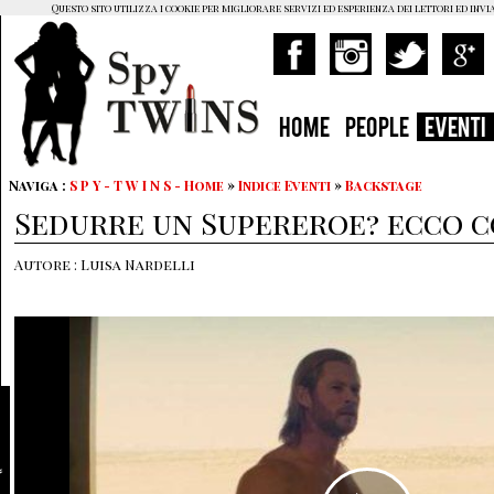
Questo sito utilizza i cookie per migliorare servizi ed esperienza dei lettori ed invi
HOME
PEOPLE
EVENTI
Naviga :
S P Y - T W I N S - Home
»
Indice Eventi
»
Backstage
Sedurre un Supereroe? ecco co
Autore : Luisa Nardelli