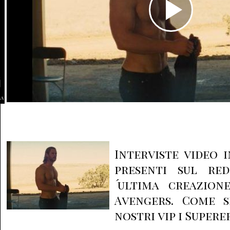
la
Interviste video i
presenti sul re
´ultima creazion
Avengers. Come s
nostri vip i Super