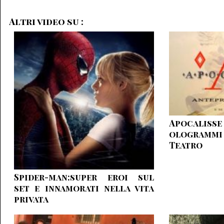
Altri video su :
Apocaliss
ologramm
Teatro
Spider-man:super eroi sul
set e innamorati nella vita
privata