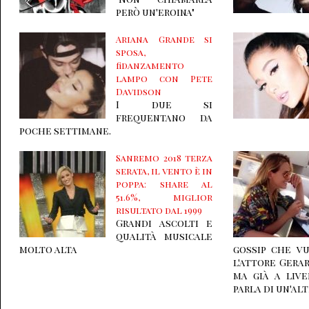
però un'eroina"
Ariana Grande si
sposa,
fidanzamento
lampo con Pete
Davidson
I due si
frequentano da
poche settimane.
Sanremo 2018 terza
serata, il vento è in
poppa: share al
51.6%, miglior
risultato dal 1999
Grandi ascolti e
qualità musicale
molto alta
gossip che v
l'attore Gera
ma già a live
parla di un'alt