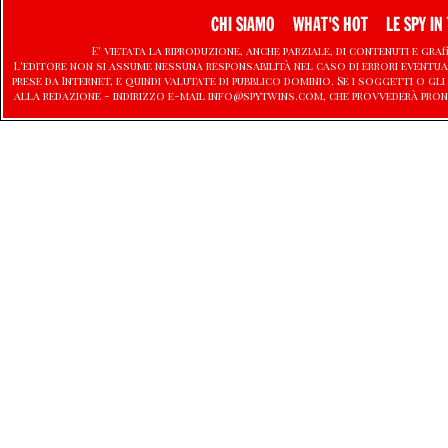
CHI SIAMO
WHAT'S HOT
LE SPY IN 
E' vietata la riproduzione, anche parziale, di contenuti e graf
L'editore non si assume nessuna responsabilità nel caso di errori eventu
prese da Internet, e quindi valutate di pubblico dominio. Se i soggetti o
alla redazione - indirizzo e-mail info@spytwins.com, che provvederà pron