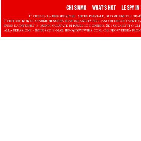
CHI SIAMO
WHAT'S HOT
LE SPY IN 
E' vietata la riproduzione, anche parziale, di contenuti e graf
L'editore non si assume nessuna responsabilità nel caso di errori eventu
prese da Internet, e quindi valutate di pubblico dominio. Se i soggetti o
alla redazione - indirizzo e-mail info@spytwins.com, che provvederà pron