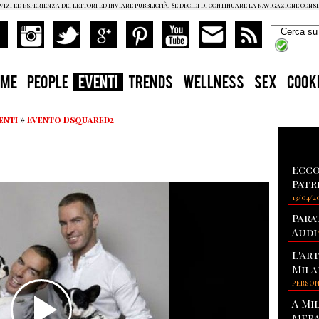
vizi ed esperienza dei lettori ed inviare pubblicità. Se decidi di continuare la navigazione cons
OME
PEOPLE
EVENTI
TRENDS
WELLNESS
SEX
COOK
enti
»
Evento Dsquared2
Ecco
Patr
13/04/2
Para
Audi
L'ar
Mila
PERSO
A Mi
Mera