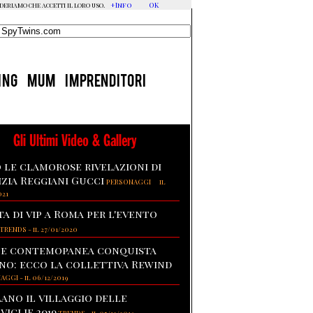
+Info
OK
ideriamo che accetti il loro uso.
ING
MUM
IMPRENDITORI
Gli Ultimi Video & Gallery
 le clamorose rivelazioni di
izia Reggiani Gucci
-
PERSONAGGI
il
021
ta di vip a Roma per l'evento
TRENDS
-
il 27/01/2020
te contemopanea conquista
no: ecco la collettiva Rewind
NAGGI
-
il 06/12/2019
lano il villaggio delle
viglie 2019