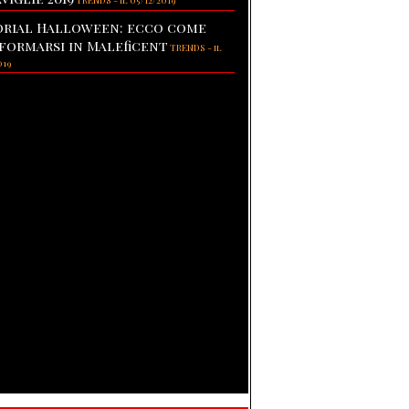
TRENDS
-
il 05/12/2019
rial Halloween: ecco come
formarsi in Maleficent
TRENDS
-
il
019