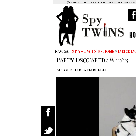
Questo sito utilizza i cookie per migliorare ser
H
Naviga :
S P Y - T W I N S - Home
»
Indice Ev
Party Dsquared2 W 12/13
Autore : Lucia nardelli