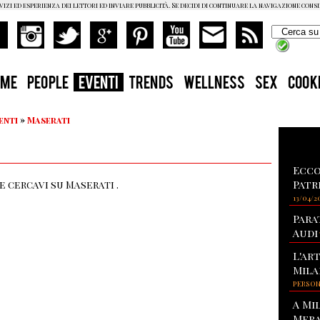
vizi ed esperienza dei lettori ed inviare pubblicità. Se decidi di continuare la navigazione cons
OME
PEOPLE
EVENTI
TRENDS
WELLNESS
SEX
COOK
enti
»
Maserati
Ecco
Patr
 cercavi su Maserati .
13/04/2
Para
Audi
L'ar
Mila
PERSO
A Mi
Mera