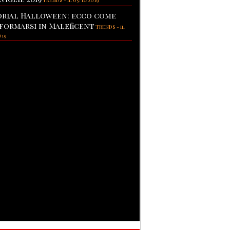
TRENDS
-
il 05/12/2019
rial Halloween: ecco come
formarsi in Maleficent
TRENDS
-
il
019