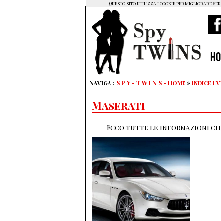
Questo sito utilizza i cookie per migliorare ser
H
Naviga :
S P Y - T W I N S - Home
»
Indice Ev
Maserati
Ecco tutte le informazioni che