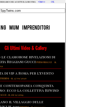
+Info
OK
ideriamo che accetti il loro uso.
ING
MUM
IMPRENDITORI
Gli Ultimi Video & Gallery
 le clamorose rivelazioni di
izia Reggiani Gucci
-
PERSONAGGI
il
021
ta di vip a Roma per l'evento
TRENDS
-
il 27/01/2020
te contemopanea conquista
no: ecco la collettiva Rewind
NAGGI
-
il 06/12/2019
lano il villaggio delle
viglie 2019