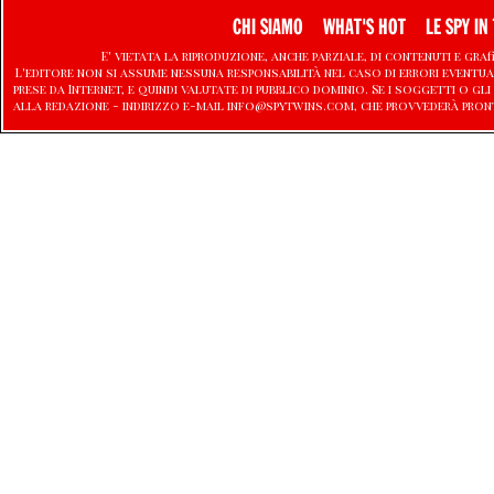
CHI SIAMO
WHAT'S HOT
LE SPY IN 
E' vietata la riproduzione, anche parziale, di contenuti e graf
L'editore non si assume nessuna responsabilità nel caso di errori eventu
prese da Internet, e quindi valutate di pubblico dominio. Se i soggetti o
alla redazione - indirizzo e-mail info@spytwins.com, che provvederà pron