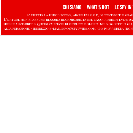
CHI SIAMO
WHAT'S HOT
LE SPY IN 
E' vietata la riproduzione, anche parziale, di contenuti e graf
L'editore non si assume nessuna responsabilità nel caso di errori eventu
prese da Internet, e quindi valutate di pubblico dominio. Se i soggetti o
alla redazione - indirizzo e-mail info@spytwins.com, che provvederà pron