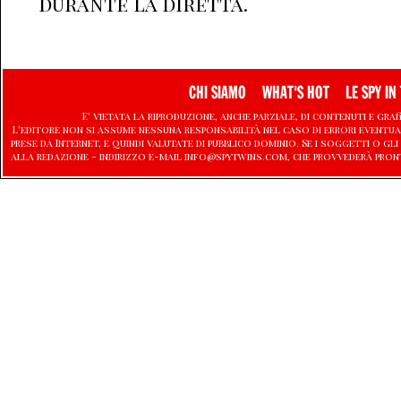
durante la diretta.
CHI SIAMO
WHAT'S HOT
LE SPY IN 
E' vietata la riproduzione, anche parziale, di contenuti e graf
L'editore non si assume nessuna responsabilità nel caso di errori eventu
prese da Internet, e quindi valutate di pubblico dominio. Se i soggetti o
alla redazione - indirizzo e-mail info@spytwins.com, che provvederà pron