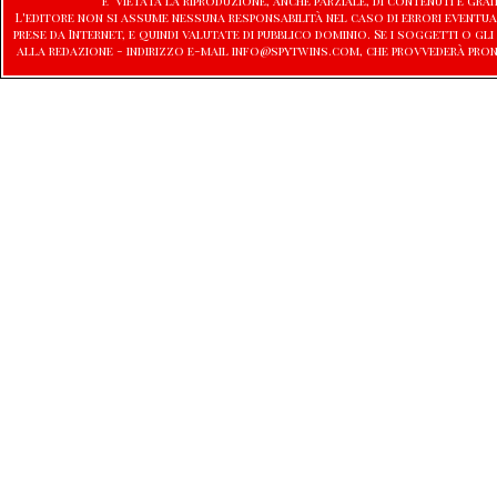
E' vietata la riproduzione, anche parziale, di contenuti e graf
L'editore non si assume nessuna responsabilità nel caso di errori eventu
prese da Internet, e quindi valutate di pubblico dominio. Se i soggetti o
alla redazione - indirizzo e-mail info@spytwins.com, che provvederà pro