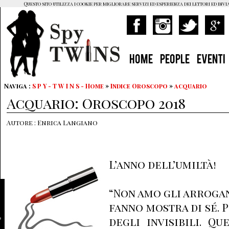
Questo sito utilizza i cookie per migliorare servizi ed esperienza dei lettori ed invi
HOME
PEOPLE
EVENTI
Naviga :
S P Y - T W I N S - Home
»
Indice Oroscopo
»
acquario
Acquario: Oroscopo 2018
Autore : Enrica Langiano
L’anno dell’umiltà!
“Non amo gli arrogan
fanno mostra di sé. 
degli invisibili. Q