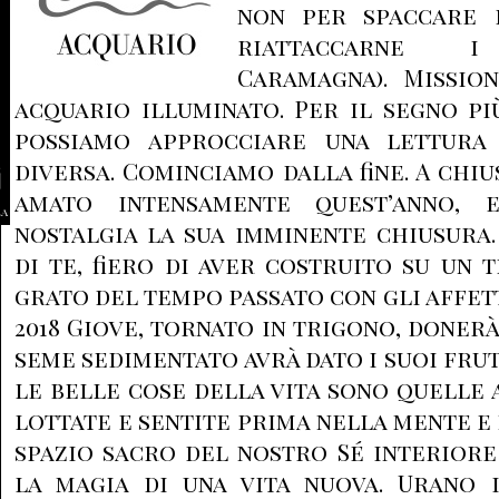
non per spaccare 
riattaccarne i 
Caramagna). Missio
acquario illuminato. Per il segno p
possiamo approcciare una lettura 
diversa. Cominciamo dalla fine. A chiu
amato intensamente quest’anno, 
la
nostalgia la sua imminente chiusura
di te, fiero di aver costruito su un 
grato del tempo passato con gli affet
2018 Giove, tornato in trigono, donerà
seme sedimentato avrà dato i suoi frut
le belle cose della vita sono quelle 
lottate e sentite prima nella mente e
spazio sacro del nostro Sé interiore
la magia di una vita nuova. Urano 