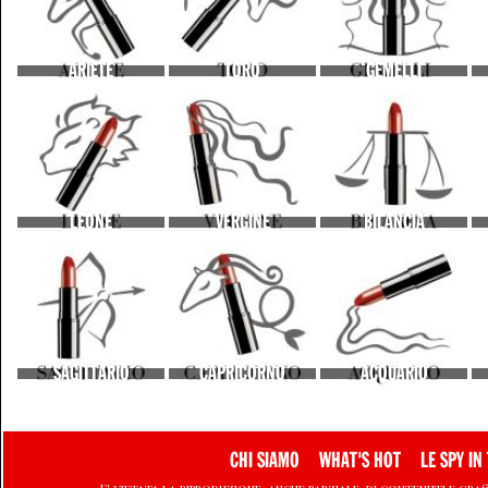
ARIETE
TORO
GEMELLI
LEONE
VERGINE
BILANCIA
SAGITTARIO
CAPRICORNO
ACQUARIO
CHI SIAMO
WHAT'S HOT
LE SPY IN 