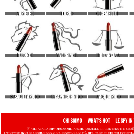
ARIETE
TORO
GEMELLI
LEONE
VERGINE
BILANCIA
SAGITTARIO
CAPRICORNO
ACQUARIO
CHI SIAMO
WHAT'S HOT
LE SPY IN 
E' vietata la riproduzione, anche parziale, di contenuti e graf
L'editore non si assume nessuna responsabilità nel caso di errori eventu