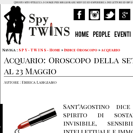
Questo sito utilizza i cookie per migliorare servizi ed esperienza dei lettori ed invi
HOME
PEOPLE
EVENTI
Naviga :
S P Y - T W I N S - Home
»
Indice Oroscopo
»
acquario
Acquario: Oroscopo della se
al 23 Maggio
Autore : Enrica Langiano
Sant’Agostino dic
spirito di sosta
invisibile, sensib
intellettuale e immo