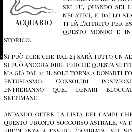
sei Tu, quando sei l
negativi, e dallo st
ti dà l’attrito per e
questo mondo e in
storico.
Si può dire che dal 24 sarà tutto un a
la
si può ancora dire perché questa setti
ma già dal 21 il Sole torna a donarti fo
entusiasmo. Consolidi posizioni
entreranno quei denari blocca
settimane.
Andando oltre la lista dei campi ch
questo pronto soccorso astrale, va 
frequenza a essere cambiata; sei si