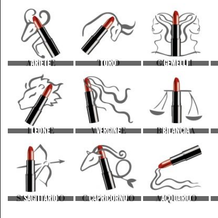
ARIETE
TORO
GEMELLI
LEONE
VERGINE
BILANCIA
SAGITTARIO
CAPRICORNO
ACQUARIO