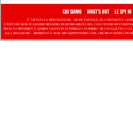
CHI SIAMO
WHAT'S HOT
LE SPY IN 
E' vietata la riproduzione, anche parziale, di contenuti e graf
L'editore non si assume nessuna responsabilità nel caso di errori eventu
prese da Internet, e quindi valutate di pubblico dominio. Se i soggetti o
alla redazione - indirizzo e-mail info@spytwins.com, che provvederà pron