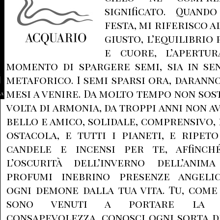
significato. Quand
festa, mi riferisco 
giusto, l’equilibrio
e cuore, l’apertur
momento di spargere semi, sia in se
metaforico. I semi sparsi ora, darann
mesi a venire. Da molto tempo non sos
la
volta di armonia, da troppi anni non a
bello e amico, solidale, comprensivo, 
ostacola, e tutti i pianeti, e ripet
candele e incensi per te, affinch
l’oscurità dell’inverno dell’anim
profumi inebrino presenze angeli
ogni demone dalla tua vita. Tu, com
sono venuti a portare la sc
consapevolezza, conosci ogni sorta di