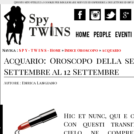
Questo sito utilizza i cookie per migliorare servizi ed esperienza dei lettori ed invi
HOME
PEOPLE
EVENTI
Naviga :
S P Y - T W I N S - Home
»
Indice Oroscopo
»
acquario
Acquario: Oroscopo della se
Settembre al 12 Settembre
Autore : Enrica Langiano
Hic et nunc, qui e o
Con questi transi
cielo ne compre