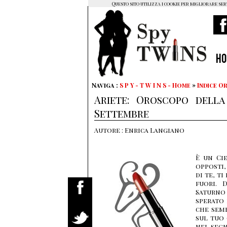
Questo sito utilizza i cookie per migliorare ser
H
Naviga :
S P Y - T W I N S - Home
»
Indice 
Ariete: Oroscopo della
Settembre
Autore : Enrica Langiano
È un Ci
opposti,
di te, t
fuori. 
Saturno
sperato 
che semb
sul tuo 
nel segn