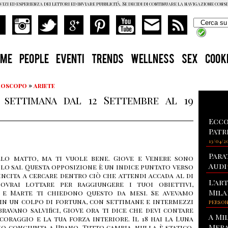
vizi ed esperienza dei lettori ed inviare pubblicità. Se decidi di continuare la navigazione cons
OME
PEOPLE
EVENTI
TRENDS
WELLNESS
SEX
COOK
Oroscopo
»
ariete
 settimana dal 12 Settembre al 19
Ecco
Patr
13/04/2
Para
elo matto, ma ti vuole bene. Giove e Venere sono
Audi
 lo sai. Questa opposizione è un indice puntato verso
i incita a cercare dentro ciò che attendi accada al di
L'ar
Dovrai lottare per raggiungere i tuoi obiettivi,
Mila
 e Marte ti chiedono questo da mesi. Se avevamo
in un colpo di fortuna, con settimane e intermezzi
PERSO
ravano salvifici, Giove ora ti dice che devi contare
A Mi
coraggio e la tua forza interiore. Il 18 hai la Luna
Mera
o congiunta a Urano. Tutto cambia, nulla è statico,