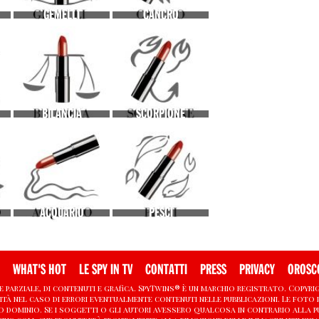
GEMELLI
CANCRO
BILANCIA
SCORPIONE
ACQUARIO
PESCI
WHAT'S HOT
LE SPY IN TV
CONTATTI
PRESS
PRIVACY
OROSC
e parziale, di contenuti e grafica. SpyTwins® è un marchio registrato. Copyright
ità nel caso di errori eventualmente contenuti nelle pubblicazioni. Le foto 
lico dominio. Se i soggetti o gli autori avessero qualcosa in contrario alla