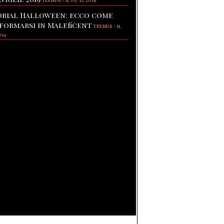
TRENDS
-
il 05/12/2019
rial Halloween: ecco come
formarsi in Maleficent
TRENDS
-
il
019