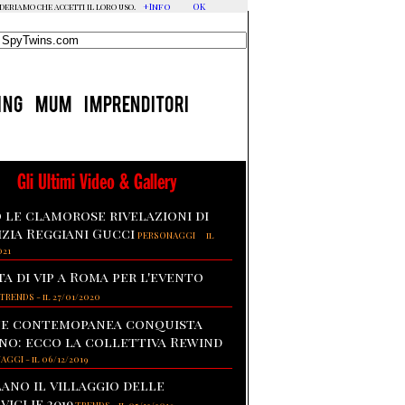
+Info
OK
ideriamo che accetti il loro uso.
ING
MUM
IMPRENDITORI
Gli Ultimi Video & Gallery
 le clamorose rivelazioni di
izia Reggiani Gucci
-
PERSONAGGI
il
021
ta di vip a Roma per l'evento
TRENDS
-
il 27/01/2020
te contemopanea conquista
no: ecco la collettiva Rewind
NAGGI
-
il 06/12/2019
lano il villaggio delle
viglie 2019