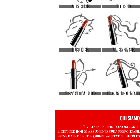
ARIETE
TORO
LEONE
VERGINE
SAGITTARIO
CAPRICORNO
CHI SIAMO
E' vietata la riproduzione, anch
L'editore non si assume nessuna responsabil
prese da Internet, e quindi valutate di pubb