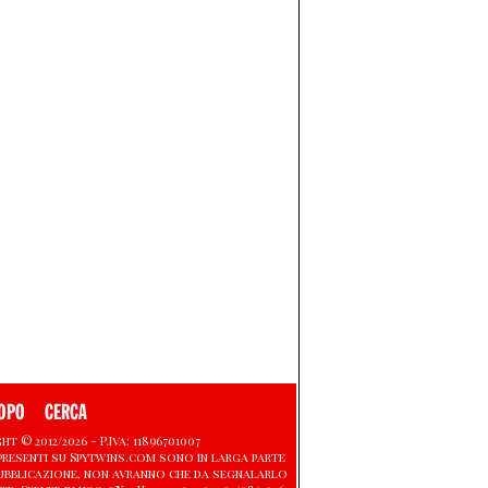
OPO
CERCA
 © 2012/2026 - P.Iva: 11896701007
presenti su Spytwins.com sono in larga parte
 pubblicazione, non avranno che da segnalarlo