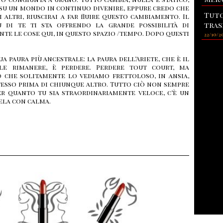
su un mondo in continuo divenire, eppure credo che
Tuto
di altri, riuscirai a far fluire questo cambiamento. Il
tras
u di te ti sta offrendo la grande possibilità di
e le cose qui, in questo spazio /tempo. Dopo questi
22/10/2
a paura più ancestrale: la paura dell’Ariete, che è il
e rimanere, è perdere. Perdere tout court, ma
o che solitamente lo vediamo frettoloso, in ansia,
stesso prima di chiunque altro. Tutto ciò non sempre
er quanto tu sia straordinariamente veloce, c’è un
ela con calma.