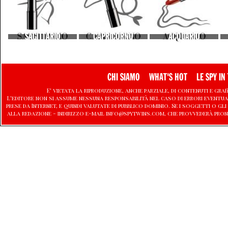
SAGITTARIO
CAPRICORNO
ACQUARIO
CHI SIAMO
WHAT'S HOT
LE SPY IN 
E' vietata la riproduzione, anche parziale, di contenuti e graf
L'editore non si assume nessuna responsabilità nel caso di errori eventu
prese da Internet, e quindi valutate di pubblico dominio. Se i soggetti o
alla redazione - indirizzo e-mail info@spytwins.com, che provvederà pron