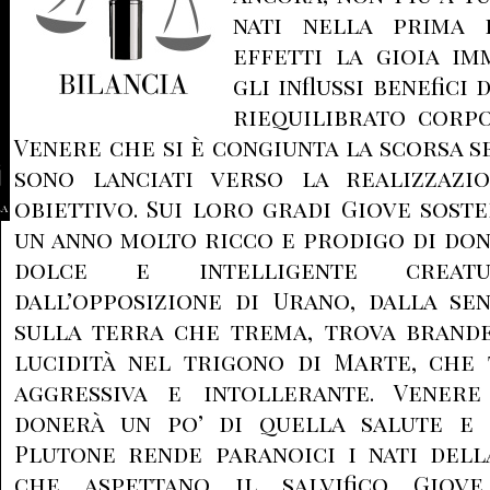
nati nella prima 
effetti la gioia im
gli influssi benefici
riequilibrato corpo
Venere che si è congiunta la scorsa s
sono lanciati verso la realizzazi
obiettivo. Sui loro gradi Giove soste
la
un anno molto ricco e prodigo di doni
dolce e intelligente creatu
dall’opposizione di Urano, dalla se
sulla terra che trema, trova brande
lucidità nel trigono di Marte, che 
aggressiva e intollerante. Venere
donerà un po’ di quella salute e 
Plutone rende paranoici i nati dell
che aspettano il salvifico Giov