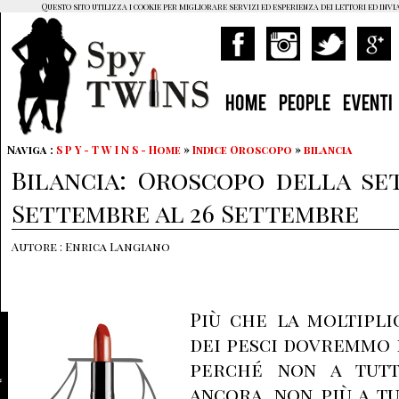
Questo sito utilizza i cookie per migliorare servizi ed esperienza dei lettori ed invi
HOME
PEOPLE
EVENTI
Naviga :
S P Y - T W I N S - Home
»
Indice Oroscopo
»
bilancia
Bilancia: Oroscopo della se
Settembre al 26 Settembre
Autore : Enrica Langiano
Più che la moltipli
dei pesci dovremmo f
perché non a tutti
ancora, non più a tu