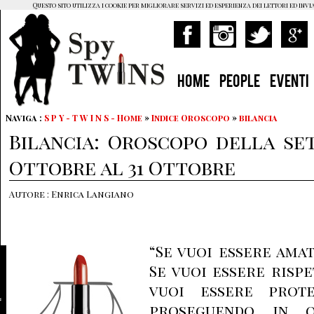
Questo sito utilizza i cookie per migliorare servizi ed esperienza dei lettori ed invi
HOME
PEOPLE
EVENTI
Naviga :
S P Y - T W I N S - Home
»
Indice Oroscopo
»
bilancia
Bilancia: Oroscopo della se
Ottobre al 31 Ottobre
Autore : Enrica Langiano
“Se vuoi essere amato
Se vuoi essere rispe
vuoi essere prote
proseguendo in qu