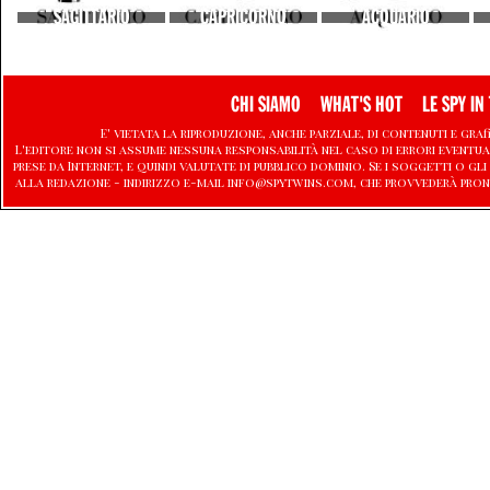
SAGITTARIO
CAPRICORNO
ACQUARIO
CHI SIAMO
WHAT'S HOT
LE SPY IN 
E' vietata la riproduzione, anche parziale, di contenuti e graf
L'editore non si assume nessuna responsabilità nel caso di errori eventu
prese da Internet, e quindi valutate di pubblico dominio. Se i soggetti o
alla redazione - indirizzo e-mail info@spytwins.com, che provvederà pron