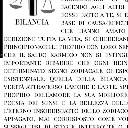
facendo agli altri
fosse fatto a te, si 
base di causa/effett
che hanno amato
dedizione tutta la vita, si chieder
principio vacilli proprio con loro. S
che il saldo karmico non si estingu
la
importante ribadire che ogni rein
determinato segno zodiacale ci esp
esistenziale. Quella della Bilanci
verità attraverso l’Amore e l’Arte. Sp
proprio dell’amore la sua migliore
poesia dei sensi e la bellezza dell
l’eterno insoddisfatto dello zodiaco
appagato, mai corrisposto come vo
susseguirsi di storie interrotte o