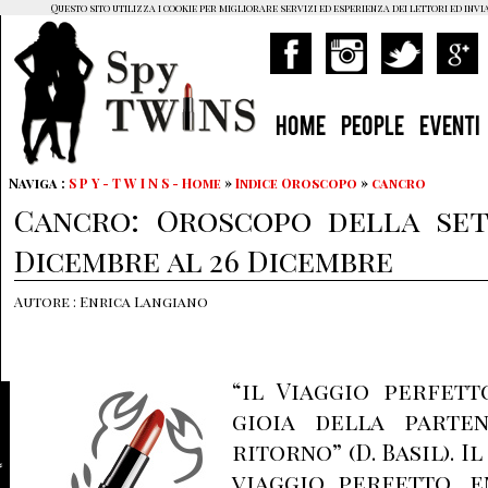
Questo sito utilizza i cookie per migliorare servizi ed esperienza dei lettori ed invi
HOME
PEOPLE
EVENTI
Naviga :
S P Y - T W I N S - Home
»
Indice Oroscopo
»
cancro
Cancro: Oroscopo della set
Dicembre al 26 Dicembre
Autore : Enrica Langiano
“il Viaggio perfett
gioia della parten
ritorno” (D. Basil). I
viaggio perfetto, e