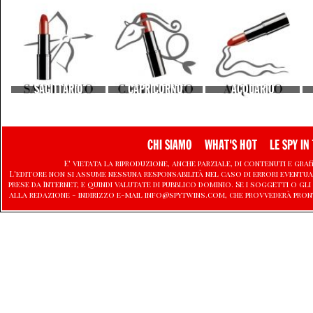
SAGITTARIO
CAPRICORNO
ACQUARIO
CHI SIAMO
WHAT'S HOT
LE SPY IN 
E' vietata la riproduzione, anche parziale, di contenuti e graf
L'editore non si assume nessuna responsabilità nel caso di errori eventu
prese da Internet, e quindi valutate di pubblico dominio. Se i soggetti o
alla redazione - indirizzo e-mail info@spytwins.com, che provvederà pron