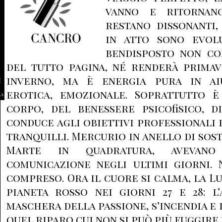
vanno e ritornano
restano dissonanti,
in atto sono evolu
bendisposto non co
del tutto pagina, né renderà primav
inverno, ma è energia pura in aiu
erotica, emozionale. Soprattutto 
la
corpo, del benessere psicofisico, d
conduce agli obiettivi professionali 
tranquilli. Mercurio in anello di sost
Marte in quadratura, avevano
comunicazione negli ultimi giorni. 
compreso. Ora il cuore si calma, la L
pianeta rosso nei giorni 27 e 28: l
maschera della passione, s’incendia e
quel riparo cui non si può più fuggire