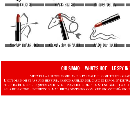
LEONE
VERGINE
BILANCIA
SAGITTARIO
CAPRICORNO
ACQUARIO
CHI SIAMO
WHAT'S HOT
LE SPY IN 
E' vietata la riproduzione, anche parziale, di contenuti e graf
L'editore non si assume nessuna responsabilità nel caso di errori eventu
prese da Internet, e quindi valutate di pubblico dominio. Se i soggetti o
alla redazione - indirizzo e-mail info@spytwins.com, che provvederà pron