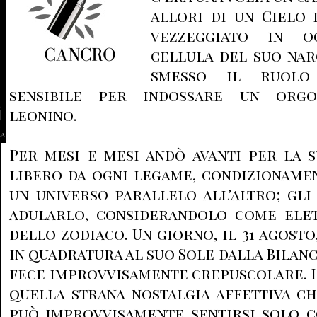
allori di un Cielo 
vezzeggiato in o
cellula del suo nar
smesso il ruolo
sensibile per indossare un orgo
leonino.
la
Per mesi e mesi andò avanti per la s
libero da ogni legame, condizioname
un universo parallelo all’altro; gli
adularlo, considerandolo come elet
dello zodiaco. Un giorno, il 31 agosto
in quadratura al suo Sole dalla Bilanci
fece improvvisamente crepuscolare. 
quella strana nostalgia affettiva c
può improvvisamente sentirsi solo c