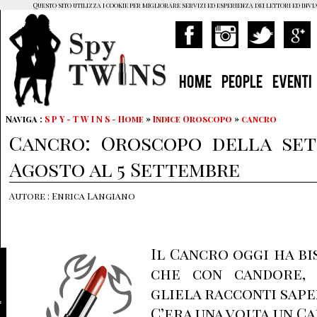
Questo sito utilizza i cookie per migliorare servizi ed esperienza dei lettori ed invi
HOME
PEOPLE
EVENTI
Naviga :
S P Y - T W I N S - Home
»
Indice Oroscopo
»
cancro
Cancro: Oroscopo della set
Agosto al 5 Settembre
Autore : Enrica Langiano
Il Cancro oggi ha b
che con candore, 
gliela racconti sap
C’era una volta un C