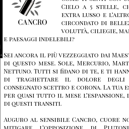
Cielo a 5 stelle, c
extra lusso e l’altr
circondato di belle
voluttà, ciliegie, m
e paesaggi indelebili?
Sei ancora il più vezzeggiato dai Maest
la
di questo mese. Sole, Mercurio, Mart
Nettuno. Tutti si fidano di te, e ti ha
di traghettare il dolore degli 
consegnato scettro e corona. La tua e
per quasi tutto il mese l’espansione, 
di questi transiti.
Auguro al sensibile Cancro, cuore no
mitigare l’opposizione di Pluto