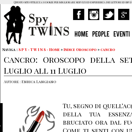
Questo sito utilizza i cookie per migliorare servizi ed esperienza dei lettori ed invi
HOME
PEOPLE
EVENTI
Naviga :
S P Y - T W I N S - Home
»
Indice Oroscopo
»
cancro
Cancro: Oroscopo della se
Luglio all 11 Luglio
Autore : Enrica Langiano
Tu, segno di quell’a
della tua essenz
bruciato ora dal fu
Come ti senti con u