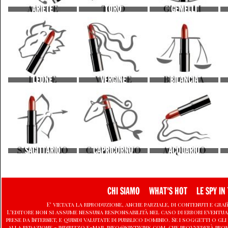
ARIETE
TORO
GEMELLI
LEONE
VERGINE
BILANCIA
SAGITTARIO
CAPRICORNO
ACQUARIO
CHI SIAMO
WHAT'S HOT
LE SPY IN 
E' vietata la riproduzione, anche parziale, di contenuti e graf
L'editore non si assume nessuna responsabilità nel caso di errori eventu
prese da Internet, e quindi valutate di pubblico dominio. Se i soggetti o
alla redazione - indirizzo e-mail info@spytwins.com, che provvederà pro