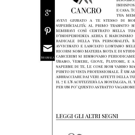
indispos
e casa. 
tua mem
avevi giurato a te stesso di no
superficialità; al primo transito 
Sembravi così centrato nella tua
d’indipendenza aerea e narcisismo
radicale della tua personalità. M
avvicinato e lanciato lontano nell’
ricorsi sono materia nota e di studio
cancerini si rinnovano periodicamen
Segnala
Urano, Venere, Giove, Plutone, e 
saperne di te. Le cose non vanno ma
punto di vista professionale. È un a
abbracciare dai veri affetti della t
il 7 e l’8 acutizzerà la nostalgia, 
per un po’ questo astratto vagabonda
leggi gli altri segni