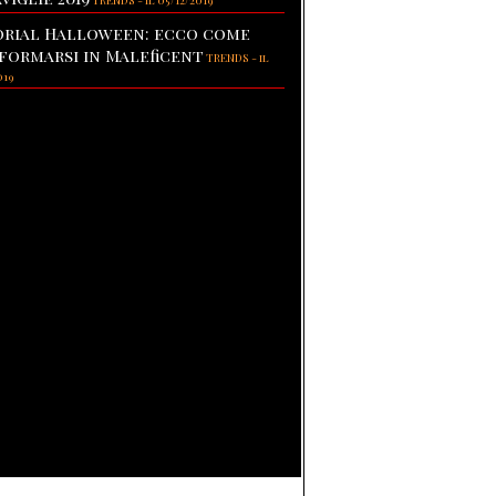
TRENDS
-
il 05/12/2019
rial Halloween: ecco come
formarsi in Maleficent
TRENDS
-
il
019