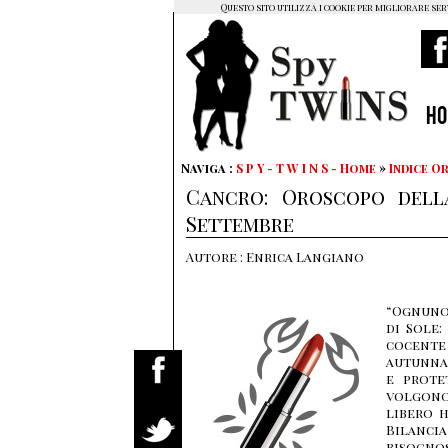
Questo sito utilizza i cookie per migliorare ser
H
Naviga :
S P Y - T W I N S - Home
»
Indice 
Cancro: Oroscopo della
Settembre
Autore : Enrica Langiano
“Ognuno 
di Sole:
cocent
autunnal
e prote
volgono
libero 
Bilancia
bisognos