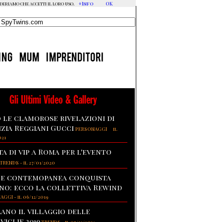
+Info
OK
ideriamo che accetti il loro uso.
ING
MUM
IMPRENDITORI
Gli Ultimi Video & Gallery
 le clamorose rivelazioni di
izia Reggiani Gucci
-
PERSONAGGI
il
021
ta di vip a Roma per l'evento
TRENDS
-
il 27/01/2020
te contemopanea conquista
no: ecco la collettiva Rewind
NAGGI
-
il 06/12/2019
lano il villaggio delle
viglie 2019