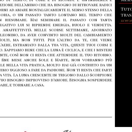
izione dell’animo che ha bisogno di ritrovare radici
Tuto
Torni ad amare nostalgicamente il senso stesso della
tras
oria, o un passato tanto lontano nel tempo che
n riesumare. Mai seminare il passato con tanta
22/10/2
negativo lui si riprende energia, ruolo e vendetta.
 anaffettività nelle scorse settimane, adornato
 leonino, da aver convinto molti del cambiamento
olti, ma non tutti. Per l’altro da te, che viene
aere, estraniato dalla tua vita, questi tuoi corsi e
. Sappiamo bene che la luna è ciclica, e che i misteri
te, così non ci resta che attendere il tuo ritorno.
a fine mese anche Sole e Marte, non vorranno più
le nella vita pratica, molto hai già costruito da un
nimo uggioso a fare da padrone. Non ti resta che farti
ua vita. La luna crescente in trigono dallo Scorpione
il tuo bisogno improvviso d’amore. Bisogna sospendere
re, e tornare a casa.