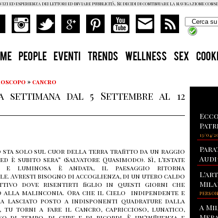
vizi ed esperienza dei lettori ed inviare pubblicità. Se decidi di continuare la navigazione cons
OME
PEOPLE
EVENTI
TRENDS
WELLNESS
SEX
COOK
Oroscopo
»
cancro
 settimana dal 5 Settembre al 12
Ecco
Patr
13/04/2
Para
sta solo sul cuor della terra trafitto da un raggio
Audi
 ed è subito sera” (Salvatore Quasimodo). Sì, l’estate
e e luminosa è andata, il paesaggio ritorna
L'ar
e. Avresti bisogno di accoglienza, di un utero caldo
Mila
ttivo dove risentirti figlio in questi giorni che
 alla malinconia. Ora che il Cielo indipendente e
PERSO
ha lasciato posto a indisponenti quadrature dalla
A Mi
, tu torni a fare il Cancro, capriccioso, lunatico,
Mera
o di tempo, di cure e di ricordi. È un’influenza e