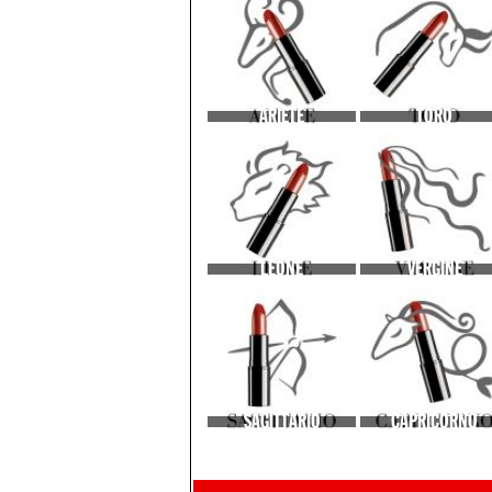
ARIETE
TORO
LEONE
VERGINE
SAGITTARIO
CAPRICORNO