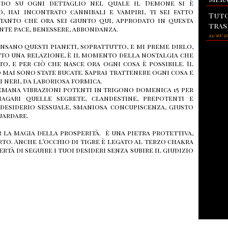
ndo su ogni dettaglio nel quale il Demone si è
, hai incontrato cannibali e vampiri, ti sei fatto
Tuto
intanto che ora sei giunto qui, approdato in questa
tras
ente pace, benessere, abbondanza.
22/10/2
nsano questi pianeti, soprattutto, e mi preme dirlo,
tto una relazione, è il momento della nostalgia che
to, e per ciò che nasce ora ogni cosa è possibile. Il
 mai sono state bucate. Saprai trattenere ogni cosa e
ni neri, da laboriosa formica.
emana vibrazioni potenti in trigono domenica 15 per
magari quelle segrete, clandestine, prepotenti e
l desiderio sessuale, smaniosa concupiscenza, giusto
uardare.
 la magia della prosperità. è una pietra protettiva,
to. Anche l’occhio di tigre è legato al terzo chakra
bertà di seguire i tuoi desideri senza subire il giudizio