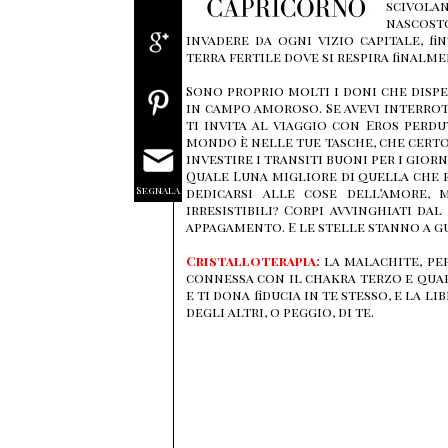
scivola
nascosto
invadere da ogni vizio capitale, f
terra fertile dove si respira finalm
Sono proprio molti i doni che dispe
in campo amoroso. Se avevi interro
ti invita al viaggio con Eros perdu
mondo è nelle tue tasche, che certo
investire i transiti buoni per i gior
Quale Luna migliore di quella che 
Segnala
dedicarsi alle cose dell’amore, 
irresistibili? Corpi avvinghiati da
appagamento. E le stelle stanno a g
Cristalloterapia:
la malachite, per
connessa con il chakra terzo e quar
e ti dona fiducia in te stesso, e la li
degli altri, o peggio, di te.