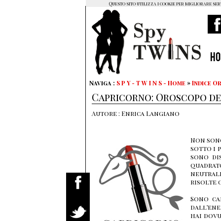
Questo sito utilizza i cookie per migliorare ser
H
Naviga :
S P Y - T W I N S - Home
»
Indice 
Capricorno: Oroscopo del
Autore : Enrica Langiano
Non sono
sotto i 
sono dis
quadra
neutrali
risolte 
Sono ca
dall’ene
hai dovu