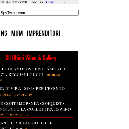
+Info
OK
ideriamo che accetti il loro uso.
ING
MUM
IMPRENDITORI
Gli Ultimi Video & Gallery
 le clamorose rivelazioni di
izia Reggiani Gucci
-
PERSONAGGI
il
021
ta di vip a Roma per l'evento
TRENDS
-
il 27/01/2020
te contemopanea conquista
no: ecco la collettiva Rewind
NAGGI
-
il 06/12/2019
lano il villaggio delle
viglie 2019