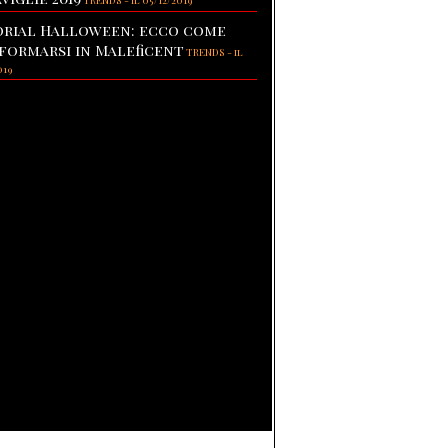
TRENDS
-
il 05/12/2019
rial Halloween: ecco come
formarsi in Maleficent
TRENDS
-
il
019