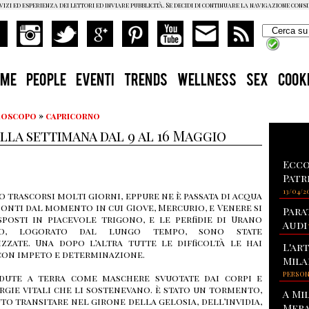
vizi ed esperienza dei lettori ed inviare pubblicità. Se decidi di continuare la navigazione cons
OME
PEOPLE
EVENTI
TRENDS
WELLNESS
SEX
COOK
Oroscopo
»
capricorno
la settimana dal 9 al 16 Maggio
Ecco
Patr
13/04/2
 trascorsi molti giorni, eppure ne è passata di acqua
ponti dal momento in cui Giove, Mercurio, e Venere si
Para
posti in piacevole trigono, e le perfidie di Urano
Audi
to, logorato dal lungo tempo, sono state
zzate. Una dopo l’altra tutte le difficoltà le hai
L'ar
con impeto e determinazione.
Mila
PERSO
dute a terra come maschere svuotate dai corpi e
rgie vitali che li sostenevano. è stato un tormento,
A Mi
to transitare nel girone della gelosia, dell’invidia,
Mera