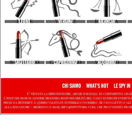
LEONE
VERGINE
BILANCIA
SAGITTARIO
CAPRICORNO
ACQUARIO
CHI SIAMO
WHAT'S HOT
LE SPY IN 
E' vietata la riproduzione, anche parziale, di contenuti e graf
L'editore non si assume nessuna responsabilità nel caso di errori eventu
prese da Internet, e quindi valutate di pubblico dominio. Se i soggetti o
alla redazione - indirizzo e-mail info@spytwins.com, che provvederà pron