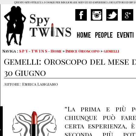
Questo sito utilizza i cookie per migliorare servizi ed esperienza dei lettori ed invi
HOME
PEOPLE
EVENTI
Naviga :
S P Y - T W I N S - Home
»
Indice Oroscopo
»
gemelli
Gemelli: Oroscopo del mese d
30 Giugno
Autore : Enrica Langiano
“La prima e più p
chiunque può fare
certa esperienza, è
seconda più po