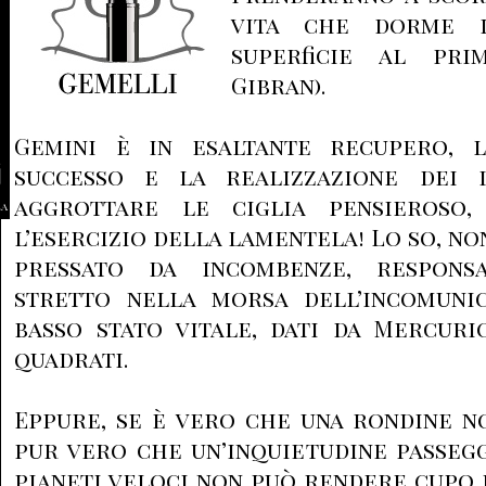
vita che dorme 
superficie al pri
Gibran).
Gemini è in esaltante recupero, l
successo e la realizzazione dei d
aggrottare le ciglia pensieroso,
la
l’esercizio della lamentela! Lo so, no
pressato da incombenze, responsab
stretto nella morsa dell’incomuni
basso stato vitale, dati da Mercuri
quadrati.
Eppure, se è vero che una rondine n
pur vero che un’inquietudine passeg
pianeti veloci non può rendere cupo l