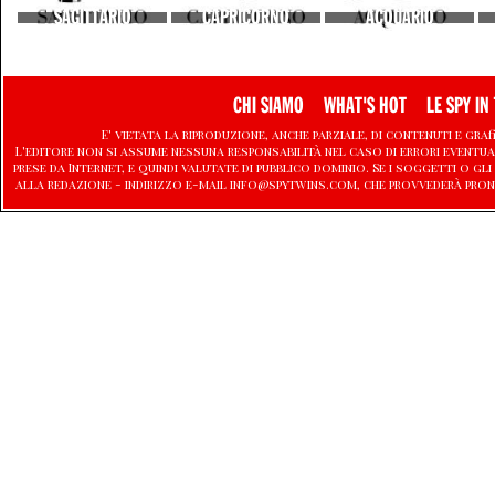
SAGITTARIO
CAPRICORNO
ACQUARIO
CHI SIAMO
WHAT'S HOT
LE SPY IN 
E' vietata la riproduzione, anche parziale, di contenuti e graf
L'editore non si assume nessuna responsabilità nel caso di errori eventu
prese da Internet, e quindi valutate di pubblico dominio. Se i soggetti o
alla redazione - indirizzo e-mail info@spytwins.com, che provvederà pron