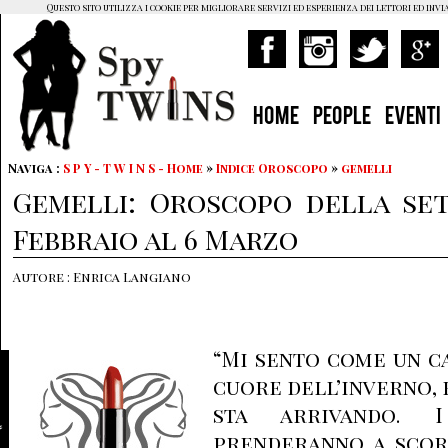
Questo sito utilizza i cookie per migliorare servizi ed esperienza dei lettori ed invi
HOME
PEOPLE
EVENTI
Naviga :
S P Y - T W I N S - Home
»
Indice Oroscopo
»
gemelli
Gemelli: Oroscopo della set
Febbraio al 6 Marzo
Autore : Enrica Langiano
“Mi sento come un c
cuore dell’inverno, 
sta arrivando. 
prenderanno a scor