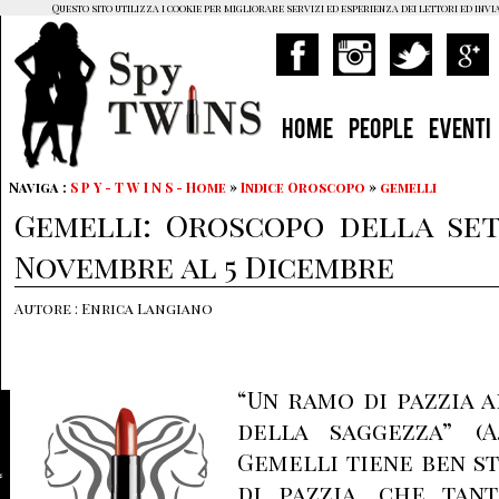
Questo sito utilizza i cookie per migliorare servizi ed esperienza dei lettori ed invi
HOME
PEOPLE
EVENTI
Naviga :
S P Y - T W I N S - Home
»
Indice Oroscopo
»
gemelli
Gemelli: Oroscopo della set
Novembre al 5 Dicembre
Autore : Enrica Langiano
“Un ramo di pazzia a
della saggezza” (A
Gemelli tiene ben s
di pazzia, che tan