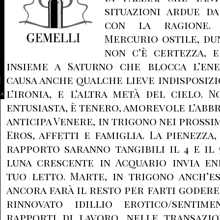
situazioni ardue d
con la ragione.
Mercurio ostile, du
non c’è certezza, e
insieme a Saturno che blocca l’ener
causa anche qualche lieve indisposizi
l’ironia, e l’altra metà del cielo. N
la
entusiasta, è tenero, amorevole l’abb
anticipa Venere, in trigono nei prossi
Eros, affetti e famiglia. La pienezza
rapporto saranno tangibili il 4 e il 
luna crescente in Acquario invia en
tuo letto. Marte, in trigono anch’e
ancora farà il resto per farti godere
rinnovato idillio erotico/sentim
rapporti di lavoro, nelle transazio