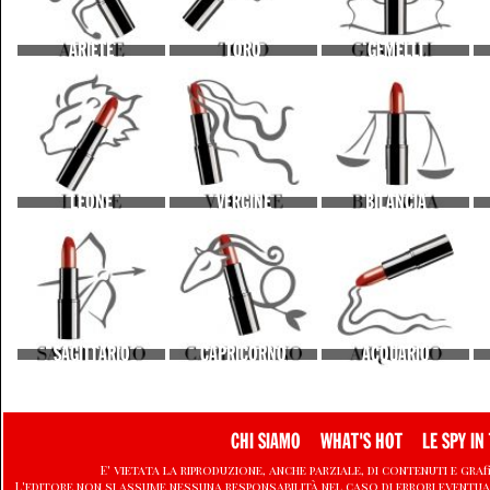
ARIETE
TORO
GEMELLI
LEONE
VERGINE
BILANCIA
SAGITTARIO
CAPRICORNO
ACQUARIO
CHI SIAMO
WHAT'S HOT
LE SPY IN 
E' vietata la riproduzione, anche parziale, di contenuti e graf
L'editore non si assume nessuna responsabilità nel caso di errori eventu