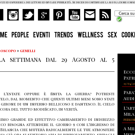
vizi ed esperienza dei lettori ed inviare pubblicità. Se decidi di continuare la navigazione cons
OME
PEOPLE
EVENTI
TRENDS
WELLNESS
SEX
COOK
Oroscopo
»
gemelli
la settimana dal 29 Agosto al 5
Ecco
Patr
13/04/2
Para
a l’estate oppure è finita la guerra? Potresti
Audi
elo, dal momento che questi ultimi mesi sono stati
l girone di un inferno bellicoso e dantesco. Il cielo
L'ar
cora del tutto modificato, in verità.
Mila
primo grande ed effettivo cambiamento di indirizzo
PERSO
co bisogna attendere il giorno 9 con l’ingresso di
A Mi
 Bilancia che muterà radicalmente le tue atmosfere
Mera
 ma già ora si sentono aria di rinnovamento, spiragli