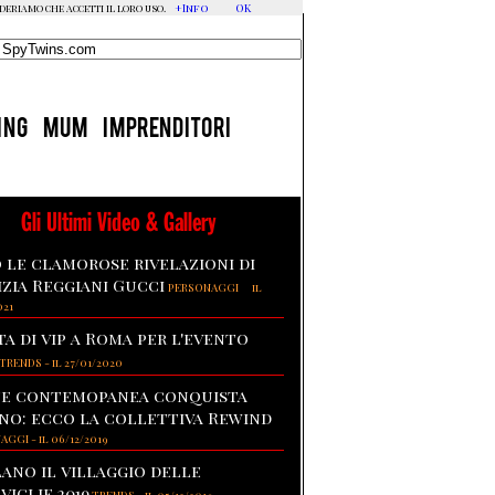
+Info
OK
ideriamo che accetti il loro uso.
ING
MUM
IMPRENDITORI
Gli Ultimi Video & Gallery
 le clamorose rivelazioni di
izia Reggiani Gucci
-
PERSONAGGI
il
021
ta di vip a Roma per l'evento
TRENDS
-
il 27/01/2020
te contemopanea conquista
no: ecco la collettiva Rewind
NAGGI
-
il 06/12/2019
lano il villaggio delle
viglie 2019