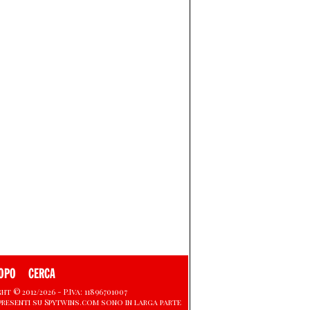
OPO
CERCA
 © 2012/2026 - P.Iva: 11896701007
presenti su Spytwins.com sono in larga parte