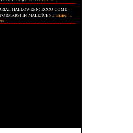
TRENDS
-
il 05/12/2019
rial Halloween: ecco come
formarsi in Maleficent
TRENDS
-
il
019