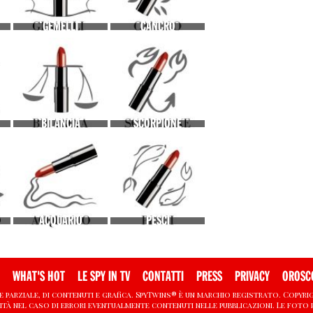
GEMELLI
CANCRO
BILANCIA
SCORPIONE
ACQUARIO
PESCI
WHAT'S HOT
LE SPY IN TV
CONTATTI
PRESS
PRIVACY
OROSC
e parziale, di contenuti e grafica. SpyTwins® è un marchio registrato. Copyright
ità nel caso di errori eventualmente contenuti nelle pubblicazioni. Le foto 