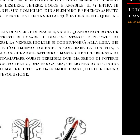
e desideri. Venere, dolce e amabile, il 31 entra in
Tuto
, nel suo domicilio, e in splendido e benefico aspetto
tras
o per te, e vi resta sino al 23. È evidente che questa è
22/10/2
glia di vivere e di piacere, anche quando non dona un
tresti ritrovare il dialogo stanco e provato da
ersi. La Venere inoltre si congiungerà alla Luna nei
za e l’ottimismo tornano a colorare la tua vita, e
na congiunzione Saturno / Marte che ti tormenta da
ovalutare questi terribili due, ma sento di poterti
n nuovo tempo, una nuova era, un momento di grande
uto ragione il tuo attuale amico Urano, che continua a
n’evoluzione.