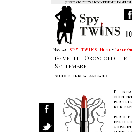
Questo sito utilizza i cookie per migliorare ser
H
Naviga :
S P Y - T W I N S - Home
»
Indice 
Gemelli: Oroscopo del
Settembre
Autore : Enrica Langiano
È finit
chiedert
per te i
non è an
Per il 
energeti
Giove in
astrali,