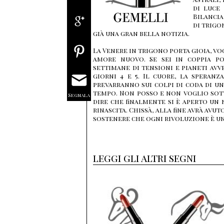
di luce 
Bilancia
di trigon
già una gran bella notizia.
La Venere in trigono porta gioia, vo
amore nuovo. Se sei in coppia po
settimane di tensioni e pianeti avv
giorni 4 e 5. Il cuore, la speran
prevarranno sui colpi di coda di u
tempo. Non posso e non voglio sott
Segnala
dire che finalmente si è aperto u
rinascita. Chissà, alla fine avrà av
sostenere che ogni rivoluzione è u
leggi gli altri segni