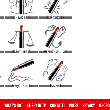
GEMELLI
CANCRO
BILANCIA
SCORPIONE
ACQUARIO
PESCI
WHAT'S HOT
LE SPY IN TV
CONTATTI
PRESS
PRIVACY
OROSC