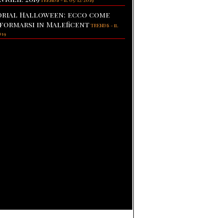
TRENDS
-
il 05/12/2019
rial Halloween: ecco come
formarsi in Maleficent
TRENDS
-
il
019