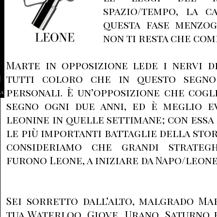
spazio/tempo, la c
questa fase menzog
non ti resta che com
Marte in opposizione lede i nervi d
tutti coloro che in questo segno
personali. È un’opposizione che cogli
la
segno ogni due anni, ed è meglio e
leonine in quelle settimane; con essa
le più importanti battaglie della stor
consideriamo che grandi strateg
furono Leone, a iniziare da Napo/leone
Sei sorretto dall’alto, malgrado Ma
tua Waterloo. Giove, Urano, Saturno 