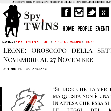
Questo sito utilizza i cookie per migliorare servizi ed esperienza dei lettori ed invi
HOME
PEOPLE
EVENTI
Naviga :
S P Y - T W I N S - Home
»
Indice Oroscopo
»
leone
Leone: Oroscopo della set
Novembre al 27 Novembre
Autore : Enrica Langiano
“Si dice che la veri
ma questa non è una v
In attesa che essa s
le leggi del 