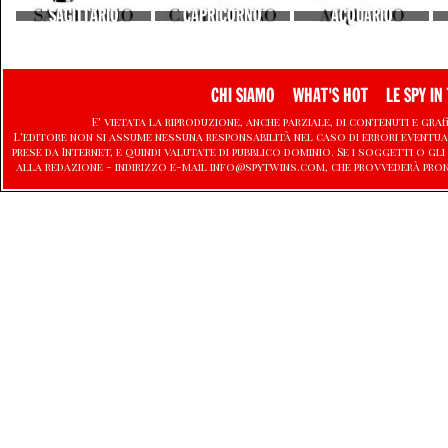
SAGITTARIO
CAPRICORNO
ACQUARIO
CHI SIAMO
WHAT'S HOT
LE SPY IN 
E' vietata la riproduzione, anche parziale, di contenuti e graf
L'editore non si assume nessuna responsabilità nel caso di errori eventu
prese da Internet, e quindi valutate di pubblico dominio. Se i soggetti o
alla redazione - indirizzo e-mail info@spytwins.com, che provvederà pro