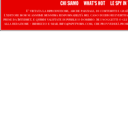
CHI SIAMO
WHAT'S HOT
LE SPY IN 
E' vietata la riproduzione, anche parziale, di contenuti e graf
L'editore non si assume nessuna responsabilità nel caso di errori eventu
prese da Internet, e quindi valutate di pubblico dominio. Se i soggetti o
alla redazione - indirizzo e-mail info@spytwins.com, che provvederà pron