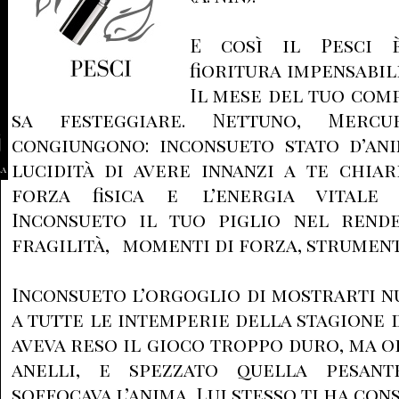
E così il Pesci è
fioritura impensabil
Il mese del tuo comp
sa festeggiare. Nettuno, Merc
congiungono: inconsueto stato d’ani
lucidità di avere innanzi a te chiari
la
forza fisica e l’energia vitale 
Inconsueto il tuo piglio nel rend
fragilità, momenti di forza, strument
Inconsueto l’orgoglio di mostrarti nu
a tutte le intemperie della stagione 
aveva reso il gioco troppo duro, ma o
anelli, e spezzato quella pesan
soffocava l’anima. Lui stesso ti ha con