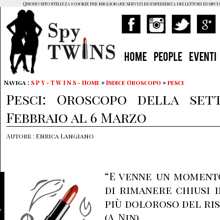
Questo sito utilizza i cookie per migliorare servizi ed esperienza dei lettori ed invi
HOME
PEOPLE
EVENTI
Naviga :
S P Y - T W I N S - Home
»
Indice Oroscopo
»
pesci
Pesci: Oroscopo della set
Febbraio al 6 Marzo
Autore : Enrica Langiano
“E venne un momento
di rimanere chiusi 
più doloroso del ris
(A. Nin).