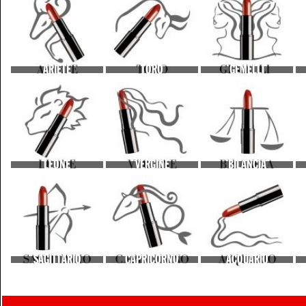
ARIETE
TORO
GEMELLI
LEONE
VERGINE
BILANCIA
SAGITTARIO
CAPRICORNO
ACQUARIO