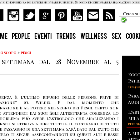
vizi ed esperienza dei lettori ed inviare pubblicità. Se decidi di continuare la navigazione cons
OME
PEOPLE
EVENTI
TRENDS
WELLNESS
SEX
COOK
Oroscopo
»
pesci
 settimana dal 28 Novembre al 5
Ecco
Patr
13/04/2
Para
renza è l’ultimo rifugio delle persone prive di
Audi
nazione” (O. Wilde). E dal momento che
nazione è al potere nel segno dei Pesci, certo non
L'ar
 attenderci dai suoi figli altrettanta coerenza. Lo
Mila
problema può avere l’astrologo che analizzando i
nsiti si ritrova a dire tutto e il contrario di tutto
PERSO
e passaggio di una settimana. Sarà dato dal fatto che
A Mi
ielo ti segue, assecondandoti su questi alti e bassi
Mera
nosi, su queste montagne russe emotive sulle quali