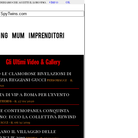
+Info
OK
ideriamo che accetti il loro uso.
ING
MUM
IMPRENDITORI
Gli Ultimi Video & Gallery
 le clamorose rivelazioni di
izia Reggiani Gucci
-
PERSONAGGI
il
021
ta di vip a Roma per l'evento
TRENDS
-
il 27/01/2020
te contemopanea conquista
no: ecco la collettiva Rewind
NAGGI
-
il 06/12/2019
lano il villaggio delle
viglie 2019