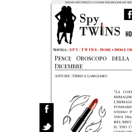
Questo sito utilizza i cookie per migliorare ser
H
Naviga :
S P Y - T W I N S - Home
»
Indice 
Pesci: Oroscopo della
Dicembre
Autore : Enrica Langiano
“La coe
immagi
l’immagi
possiamo
stesso 
tuoi tra
nel brev
il tuo C
vertigi