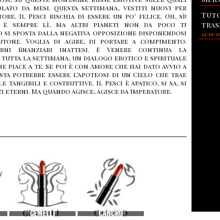
olato da mesi. Questa settimana, vestiti nuovi per
Tuto
tore. Il Pesci rischia di essere un po’ felice. Oh, sì!
tras
 è sempre lì, ma altri pianeti non da poco ti
o si sposta dalla negativa opposizione disponendosi
22/10/2
utone. Voglia di agire, di portare a compimento.
torni finanziari inattesi. E Venere continua la
tutta la settimana, un dialogo erotico e spirituale
 piace a te. Se poi è con Amore che hai dato avvio a
sta potrebbe essere l’apoteosi di un Cielo che trae
tangibili e costruttive. Il Pesci è apatico, si sa, si
i eterni. Ma quando agisce, agisce da Imperatore.
GEMELLI
CANCRO