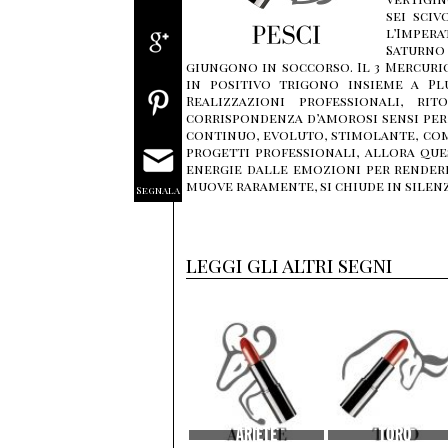
sei sciv
l’Impera
Saturno
giungono in soccorso. Il 3 Mercuri
in positivo trigono insieme a Pl
Realizzazioni professionali, ri
corrispondenza d’amorosi sensi per 
continuo, evoluto, stimolante, come
progetti professionali, allora que
energie dalle emozioni per renderle 
muove raramente, si chiude in silenz
Segnala
leggi gli altri segni
ARIETE
TORO