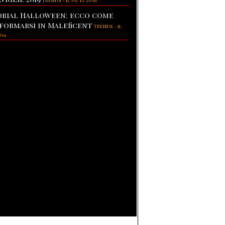
TRENDS
-
il 05/12/2019
rial Halloween: ecco come
formarsi in Maleficent
TRENDS
-
il
019