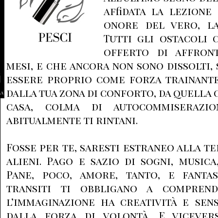
affidata la lezione
onore del vero, la 
Tutti gli ostacoli 
offerto di affront
mesi, e che ancora non sono dissolti, 
essere proprio come forza trainante
dalla tua zona di conforto, da quella
la
casa, colma di autocommiserazio
abitualmente ti rintani.
Fosse per te, saresti estraneo alla te
alieni. Pago e sazio di sogni, musica
Pane, poco, amore, tanto, e fanta
transiti ti obbligano a compren
l’immaginazione ha creatività e sen
dalla forza di volontà. E vicever