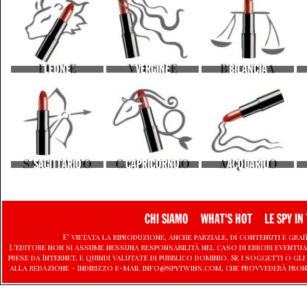
LEONE
VERGINE
BILANCIA
SAGITTARIO
CAPRICORNO
ACQUARIO
CHI SIAMO
WHAT'S HOT
LE SPY IN 
E' vietata la riproduzione, anche parziale, di contenuti e graf
L'editore non si assume nessuna responsabilità nel caso di errori eventu
prese da Internet, e quindi valutate di pubblico dominio. Se i soggetti o
alla redazione - indirizzo e-mail info@spytwins.com, che provvederà pron