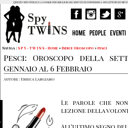
Questo sito utilizza i cookie per migliorare servizi ed esperienza dei lettori ed invi
HOME
PEOPLE
EVENTI
Naviga :
S P Y - T W I N S - Home
»
Indice Oroscopo
»
pesci
Pesci: Oroscopo della set
Gennaio al 6 Febbraio
Autore : Enrica Langiano
Le parole che non
lezione della volont
All’ultimo segno del