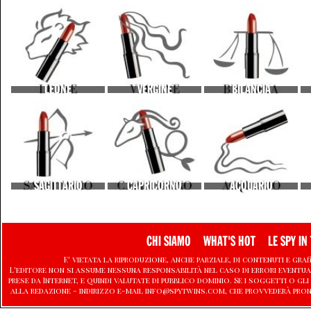
LEONE
VERGINE
BILANCIA
SAGITTARIO
CAPRICORNO
ACQUARIO
CHI SIAMO
WHAT'S HOT
LE SPY IN 
E' vietata la riproduzione, anche parziale, di contenuti e graf
L'editore non si assume nessuna responsabilità nel caso di errori eventu
prese da Internet, e quindi valutate di pubblico dominio. Se i soggetti o
alla redazione - indirizzo e-mail info@spytwins.com, che provvederà pro