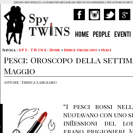
Questo sito utilizza i cookie per migliorare servizi ed esperienza dei lettori ed invi
HOME
PEOPLE
EVENTI
Naviga :
S P Y - T W I N S - Home
»
Indice Oroscopo
»
pesci
Pesci: Oroscopo della settima
Maggio
Autore : Enrica Langiano
“I pesci rossi nel
nuotavano con uno sl
inflessioni del l
erano prigionieri. 