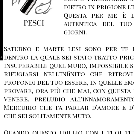
dietro in prigione l’i
Questa per me è l
autentica del tuo
giorni.
Saturno e Marte lesi sono per te 
dentro la quale sei stato tratto prig
la
insuperabile quel muro, impossibile 
rifugiarsi nell’infinito che ritrov
profondi del tuo essere, in quelle em
provare, ora più che mai, con questa
Venere, preludio all’innamorament
Mercurio che fa parlar d’amore e d’
che sei solitamente muto.
Quando questo idillio con i tuoi tu