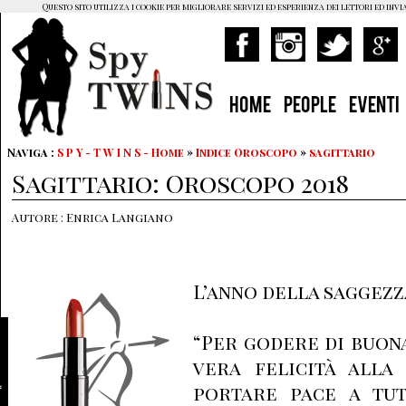
Questo sito utilizza i cookie per migliorare servizi ed esperienza dei lettori ed invi
HOME
PEOPLE
EVENTI
Naviga :
S P Y - T W I N S - Home
»
Indice Oroscopo
»
sagittario
Sagittario: Oroscopo 2018
Autore : Enrica Langiano
L’anno della saggezz
“Per godere di buon
vera felicità alla 
portare pace a tut