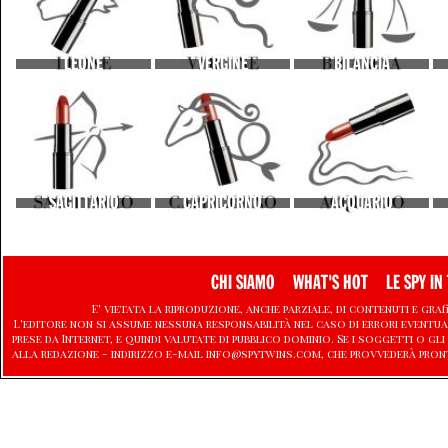
LEONE
VERGINE
BILANCIA
SAGITTARIO
CAPRICORNO
ACQUARIO
CHI SIAMO
WHAT'S HOT
LE SPY IN 
E' vietata la riproduzione, anche parziale, di contenuti e graf
L'editore non si assume nessuna responsabilità nel caso di errori eventu
prese da Internet, e quindi valutate di pubblico dominio. Se i soggetti o
alla redazione - indirizzo e-mail info@spytwins.com, che provvederà pron