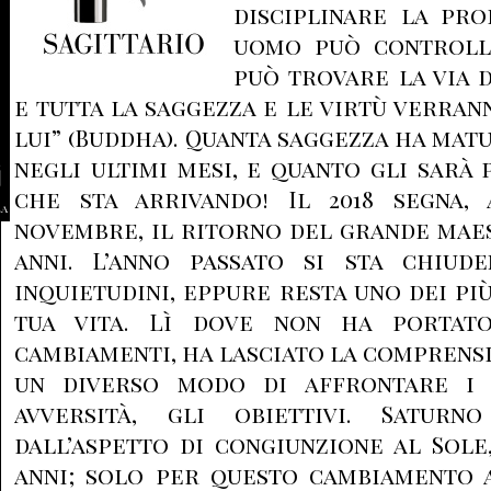
disciplinare la pro
uomo può controll
può trovare la via d
e tutta la saggezza e le virtù verra
lui” (Buddha). Quanta saggezza ha mat
negli ultimi mesi, e quanto gli sarà 
che sta arrivando! Il 2018 segna,
la
novembre, il ritorno del grande mae
anni. L’anno passato si sta chiud
inquietudini, eppure resta uno dei pi
tua vita. Lì dove non ha portato
cambiamenti, ha lasciato la comprensi
un diverso modo di affrontare i p
avversità, gli obiettivi. Satur
dall’aspetto di congiunzione al Sole
anni; solo per questo cambiamento a