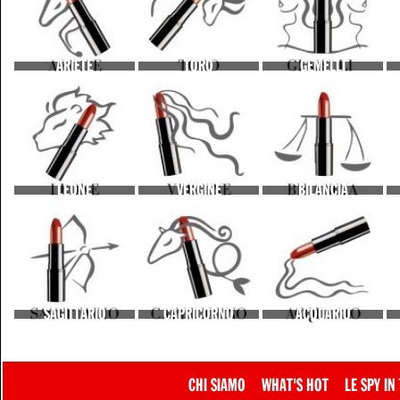
ARIETE
TORO
GEMELLI
LEONE
VERGINE
BILANCIA
SAGITTARIO
CAPRICORNO
ACQUARIO
CHI SIAMO
WHAT'S HOT
LE SPY IN 