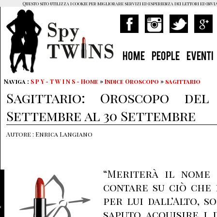
Questo sito utilizza i cookie per migliorare servizi ed esperienza dei lettori ed invi
HOME
PEOPLE
EVENTI
Naviga :
S P Y - T W I N S - Home
»
Indice Oroscopo
»
sagittario
Sagittario: Oroscopo de
Settembre al 30 Settembre
Autore : Enrica Langiano
“Meriterà il nome
contare su ciò che 
per lui dall’Alto, s
saputo acquisire i 