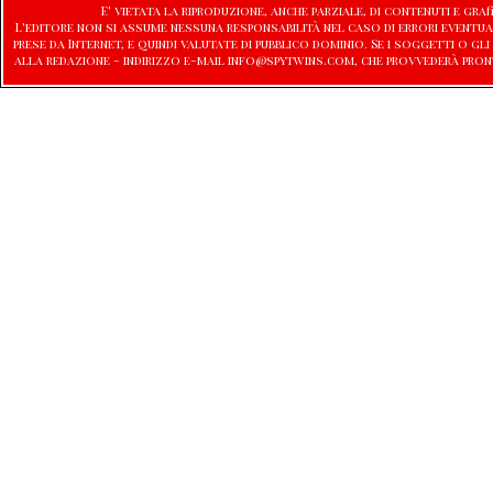
E' vietata la riproduzione, anche parziale, di contenuti e graf
L'editore non si assume nessuna responsabilità nel caso di errori eventu
prese da Internet, e quindi valutate di pubblico dominio. Se i soggetti o
alla redazione - indirizzo e-mail info@spytwins.com, che provvederà pron