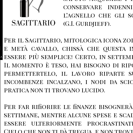
conservare indenni
l’agnello che gli so
(G.I. Gurdjieff).
Per il Sagittario, mitologica icona z
e metà cavallo, chissà che questa 
essere più semplice! Certo, in settem
la
Il momento è teso, hai bisogno di rip
permettertelo, il lavoro riparte s
incombenze incalzano, i nodi da sci
pratica non ti trovano lucido.
Per far rifiorire le finanze bisogner
settimane, mentre alcune spese e sc
essere ulteriormente procrastinat
Cielo che non ti dà tregua, e non trovi