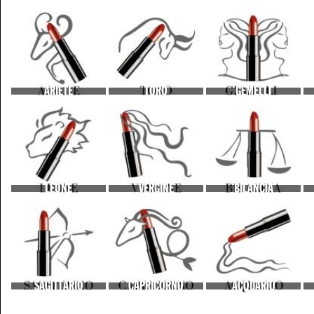
ARIETE
TORO
GEMELLI
LEONE
VERGINE
BILANCIA
SAGITTARIO
CAPRICORNO
ACQUARIO