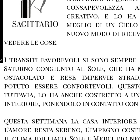
consapevolezza
creativo, e lo ha 
meglio di un Cielo
nuovo modo di riceve
vedere le cose.
I transiti favorevoli si sono sempre
la
Saturno congiunto al Sole, che ha 
ostacolato e rese impervie stra
potuto essere confortevoli. Quest
tuttavia, lo ha anche costretto a u
interiore, ponendolo in contatto con 
Questa settimana la casa interiore 
l’amore resta sereno, l’impegno cos
il clima idilliaco, Sole e Mercurio ne