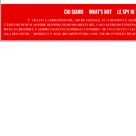
CHI SIAMO
WHAT'S HOT
LE SPY IN 
E' vietata la riproduzione, anche parziale, di contenuti e graf
L'editore non si assume nessuna responsabilità nel caso di errori eventu
prese da Internet, e quindi valutate di pubblico dominio. Se i soggetti o
alla redazione - indirizzo e-mail info@spytwins.com, che provvederà pron