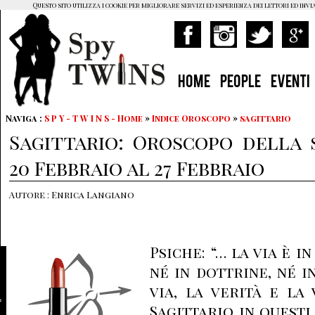
Questo sito utilizza i cookie per migliorare servizi ed esperienza dei lettori ed invi
HOME
PEOPLE
EVENTI
Naviga :
S P Y - T W I N S - Home
»
Indice Oroscopo
»
sagittario
Sagittario: Oroscopo della 
20 Febbraio al 27 Febbraio
Autore : Enrica Langiano
Psiche: “… la via è in
né in dottrine, né in
via, la verità e la v
Sagittario in questi