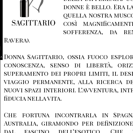
donne è bello. Era l
quella nostra musco
così magnificament
sofferenza, da ren
Ravera).
Donna Sagittario, ossia fuoco esplo
la
conoscenza, senso di libertà, oriz
superamento dei propri limiti, il desi
viaggio permanente, alla ricerca de
nuovi spazi interiori. L’avventura, int
fiducia nella vita.
Che fortuna incontrarla in Spagna
Australia, giramondo per definizion
dal fascino dell’esotico. Che 