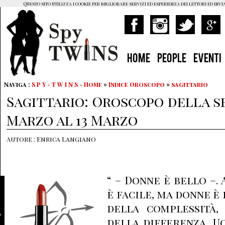
Questo sito utilizza i cookie per migliorare servizi ed esperienza dei lettori ed invi
HOME
PEOPLE
EVENTI
Naviga :
S P Y - T W I N S - Home
»
Indice Oroscopo
»
sagittario
Sagittario: Oroscopo della s
Marzo al 13 Marzo
Autore : Enrica Langiano
“ – Donne è bello –.
è facile, ma donne è 
della complessità, 
della differenza. U