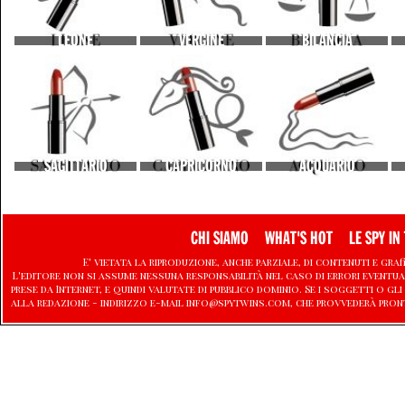
LEONE
VERGINE
BILANCIA
SAGITTARIO
CAPRICORNO
ACQUARIO
CHI SIAMO
WHAT'S HOT
LE SPY IN 
E' vietata la riproduzione, anche parziale, di contenuti e graf
L'editore non si assume nessuna responsabilità nel caso di errori eventu
prese da Internet, e quindi valutate di pubblico dominio. Se i soggetti o
alla redazione - indirizzo e-mail info@spytwins.com, che provvederà pron