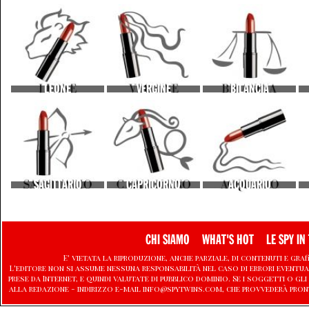
LEONE
VERGINE
BILANCIA
SAGITTARIO
CAPRICORNO
ACQUARIO
CHI SIAMO
WHAT'S HOT
LE SPY IN 
E' vietata la riproduzione, anche parziale, di contenuti e graf
L'editore non si assume nessuna responsabilità nel caso di errori eventu
prese da Internet, e quindi valutate di pubblico dominio. Se i soggetti o
alla redazione - indirizzo e-mail info@spytwins.com, che provvederà pron