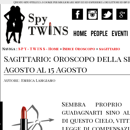
Questo sito utilizza i cookie per migliorare servizi ed esperienza dei lettori ed invi
HOME
PEOPLE
EVENTI
Naviga :
S P Y - T W I N S - Home
»
Indice Oroscopo
»
sagittario
Sagittario: Oroscopo della s
Agosto al 15 Agosto
Autore : Enrica Langiano
Sembra proprio
guadagnarti sino al
di questo Cielo, vit
legge di compensazi