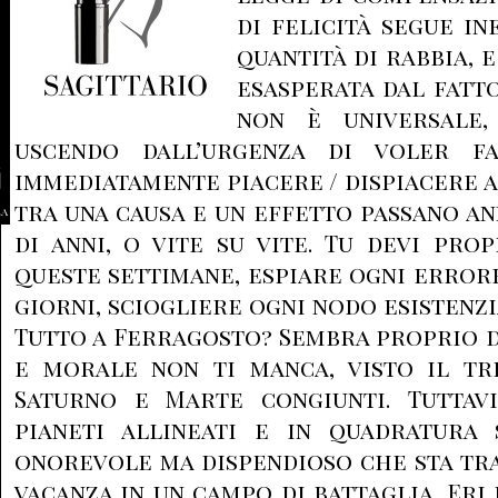
di felicità segue in
quantità di rabbia, 
esasperata dal fatt
non è universale
uscendo dall’urgenza di voler f
immediatamente piacere / dispiacere a
tra una causa e un effetto passano an
la
di anni, o vite su vite. Tu devi pro
queste settimane, espiare ogni errore
giorni, sciogliere ogni nodo esistenz
Tutto a Ferragosto? Sembra proprio di 
e morale non ti manca, visto il tr
Saturno e Marte congiunti. Tuttavi
pianeti allineati e in quadratura
onorevole ma dispendioso che sta tr
vacanza in un campo di battaglia. Eri