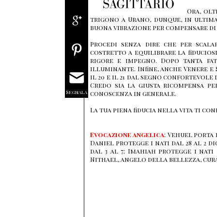
Ora, olt
trigono a Urano, dunque, in ultima 
buona vibrazione per compensare di 
Procedi senza dire che per scala
costretto a equilibrare la fiducios
rigore e impegno. Dopo tanta fati
illuminante. Infine, anche Venere e
il 20 e il 21 dal segno confortevole
Credo sia la giusta ricompensa pe
Segnala
conoscenza in generale.
La tua piena fiducia nella vita ti co
Evocazione angelica
: Vehuel porta 
Daniel protegge i nati dal 28 al 2 d
dal 3 al 7; Imahiah protegge i nati 
Nithael, angelo della bellezza, cura i