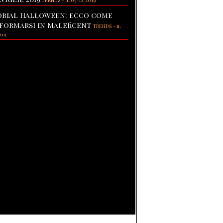
TRENDS
-
il 05/12/2019
rial Halloween: ecco come
formarsi in Maleficent
TRENDS
-
il
019