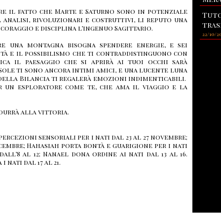
re il fatto che Marte e Saturno sono in potenziale
Tuto
analisi, rivoluzionari e costruttivi, li reputo una
tras
coraggio e disciplina l’ingenuo Sagittario.
22/10/2
re una montagna bisogna spendere energie, e sei
ità e il possibilismo che ti contraddistinguono con
ca il paesaggio che si aprirà ai tuoi occhi sarà
 Sole ti sono ancora intimi amici, e una lucente luna
 della Bilancia ti regalerà emozioni indimenticabili.
r un esploratore come te, che ama il viaggio e la
ndurrà alla vittoria.
percezioni sensoriali per i nati dal 23 al 27 novembre;
icembre; Hahasiah porta bontà e guarigione per i nati
dall’8 al 12; Nanael dona ordine ai nati dal 13 al 16.
 nati dal 17 al 21.