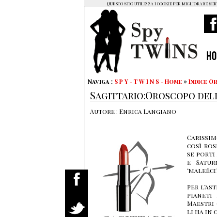
Questo sito utilizza i cookie per migliorare ser
H
Naviga :
S P Y - T W I N S - Home
»
Indice 
Sagittario:Oroscopo della
Autore : Enrica Langiano
Carissim
così ros
se porti
e Satur
‘malefici
Per l’as
pianeti
Maestri
li ha in