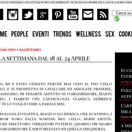
vizi ed esperienza dei lettori ed inviare pubblicità. Se decidi di continuare la navigazione cons
OME
PEOPLE
EVENTI
TRENDS
WELLNESS
SEX
COOK
Oroscopo
»
sagittario
 settimana dal 18 al 24 Aprile
Ecco
Patr
13/04/2
o, mi è stato chiesto perché mai vedo il tuo Cielo
eo, e ti prospetto di cavalcare su assolate praterie,
Para
 addosso, in pesante aspetto di congiunzione, Marte
Audi
no, i pianeti che l’astrologia classica definisce
’. Te lo voglio dire a parole mie.
L'ar
Mila
trologia evolutiva, magico/alchemica che io studio, i
PERSO
 non sono palle sospese nel cielo, bensì entità,
 che emettono vibrazioni potenti; quando un segno
A Mi
 congiunzione è sintonizzato su quella frequenza.
Mera