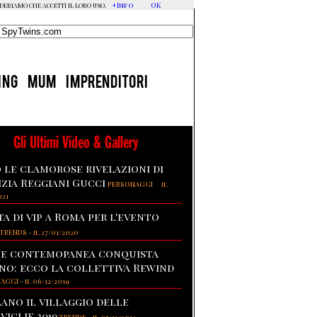
+Info
OK
ideriamo che accetti il loro uso.
ING
MUM
IMPRENDITORI
Gli Ultimi Video & Gallery
 le clamorose rivelazioni di
izia Reggiani Gucci
-
PERSONAGGI
il
021
ta di vip a Roma per l'evento
TRENDS
-
il 27/01/2020
te contemopanea conquista
no: ecco la collettiva Rewind
NAGGI
-
il 06/12/2019
lano il villaggio delle
viglie 2019