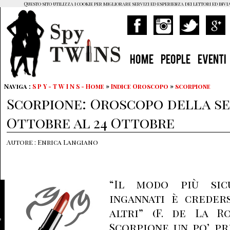
Questo sito utilizza i cookie per migliorare servizi ed esperienza dei lettori ed invi
HOME
PEOPLE
EVENTI
Naviga :
S P Y - T W I N S - Home
»
Indice Oroscopo
»
scorpione
Scorpione: Oroscopo della se
Ottobre al 24 Ottobre
Autore : Enrica Langiano
“Il modo più sic
ingannati è creders
altri” (F. de La R
Scorpione un po’ pr