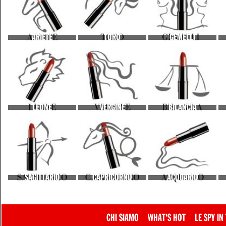
ARIETE
TORO
GEMELLI
LEONE
VERGINE
BILANCIA
SAGITTARIO
CAPRICORNO
ACQUARIO
CHI SIAMO
WHAT'S HOT
LE SPY IN 