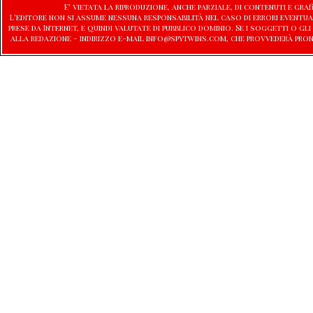
E' vietata la riproduzione, anche parziale, di contenuti e graf
L'editore non si assume nessuna responsabilità nel caso di errori eventu
prese da Internet, e quindi valutate di pubblico dominio. Se i soggetti o
alla redazione - indirizzo e-mail info@spytwins.com, che provvederà pro