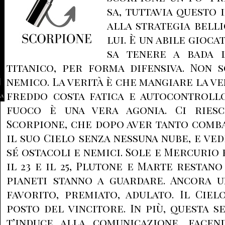
sa, tuttavia questo
alla strategia belli
lui. È un abile gioca
sa tenere a bada l
titanico, per forma difensiva. Non 
nemico. La verità è che mangiare la v
freddo costa fatica e autocontrollo
la
fuoco è una vera agonia. Ci ries
Scorpione, che dopo aver tanto comb
il suo Cielo senza nessuna nube, e ve
sé ostacoli e nemici. Sole e Mercurio
il 23 e il 25, Plutone e Marte restano 
pianeti stanno a guardare. Ancora u
favorito, premiato, adulato. Il Cie
posto del vincitore. In più, questa 
t’induce alla comunicazione, facen