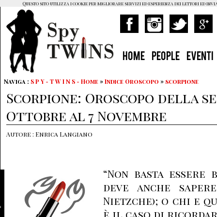
Questo sito utilizza i cookie per migliorare servizi ed esperienza dei lettori ed invi
HOME
PEOPLE
EVENTI
Naviga :
S P Y - T W I N S - Home
»
Indice Oroscopo
»
scorpione
Scorpione: Oroscopo della se
Ottobre al 7 Novembre
Autore : Enrica Langiano
“Non basta essere b
deve anche sapere 
Nietzche); o chi e q
è il caso di ricorda