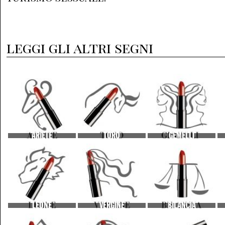
leggi gli altri segni
ARIETE
TORO
GEMELLI
LEONE
VERGINE
BILANCIA