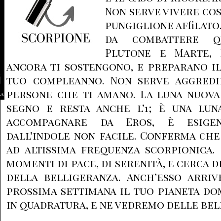
Non serve vivere co
pungiglione affilato
da combattere qu
Plutone e Marte, 
ancora ti sostengono, e preparano i
tuo compleanno. Non serve aggredir
persone che ti amano. La luna nuova
la
segno e resta anche l’1; è una luna
accompagnare da Eros, è esigen
dall’indole non facile. Conferma ch
ad altissima frequenza scorpionica.
momenti di pace, di serenità, e cerca d
della belligeranza. Anch’esso arriv
prossima settimana il tuo pianeta do
in quadratura, e ne vedremo delle bel