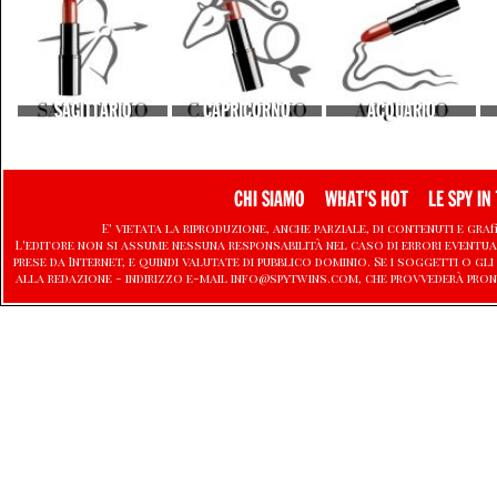
SAGITTARIO
CAPRICORNO
ACQUARIO
CHI SIAMO
WHAT'S HOT
LE SPY IN 
E' vietata la riproduzione, anche parziale, di contenuti e graf
L'editore non si assume nessuna responsabilità nel caso di errori eventu
prese da Internet, e quindi valutate di pubblico dominio. Se i soggetti o
alla redazione - indirizzo e-mail info@spytwins.com, che provvederà pron