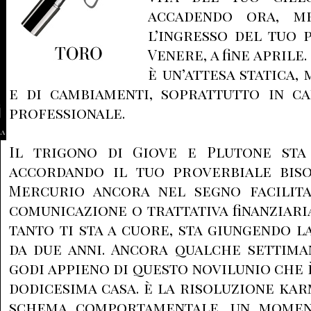
accadendo ora, me
l’ingresso del tuo 
Venere, a fine aprile
è un’attesa statica, 
e di cambiamenti, soprattutto in c
professionale.
la
Il trigono di Giove e Plutone sta
accordando il tuo proverbiale biso
Mercurio ancora nel segno facilit
comunicazione o trattativa finanziari
tanto ti sta a cuore, sta giungendo l
da due anni. Ancora qualche settima
godi appieno di questo novilunio che 
dodicesima casa. è la risoluzione kar
schema comportamentale, un moment