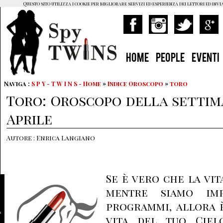
Questo sito utilizza i cookie per migliorare servizi ed esperienza dei lettori ed invi
HOME
PEOPLE
EVENTI
Naviga :
S P Y - T W I N S - Home
»
Indice Oroscopo
»
toro
Toro: Oroscopo della settiman
Aprile
Autore : Enrica Langiano
Se è vero che la vit
mentre siamo imp
programmi, allora 
vita del tuo Ciel