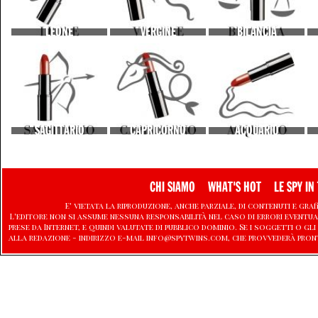
LEONE
VERGINE
BILANCIA
SAGITTARIO
CAPRICORNO
ACQUARIO
CHI SIAMO
WHAT'S HOT
LE SPY IN 
E' vietata la riproduzione, anche parziale, di contenuti e graf
L'editore non si assume nessuna responsabilità nel caso di errori eventu
prese da Internet, e quindi valutate di pubblico dominio. Se i soggetti o
alla redazione - indirizzo e-mail info@spytwins.com, che provvederà pron