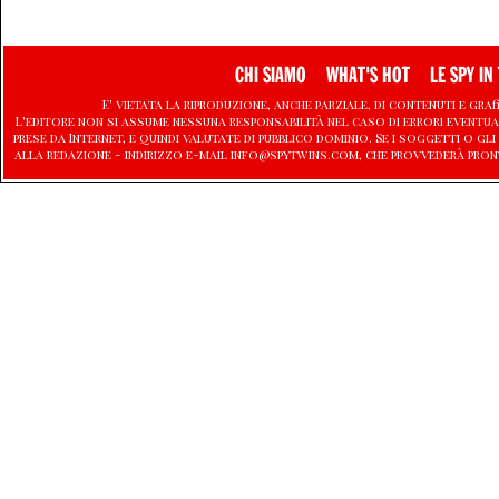
CHI SIAMO
WHAT'S HOT
LE SPY IN 
E' vietata la riproduzione, anche parziale, di contenuti e graf
L'editore non si assume nessuna responsabilità nel caso di errori eventu
prese da Internet, e quindi valutate di pubblico dominio. Se i soggetti o
alla redazione - indirizzo e-mail info@spytwins.com, che provvederà pron