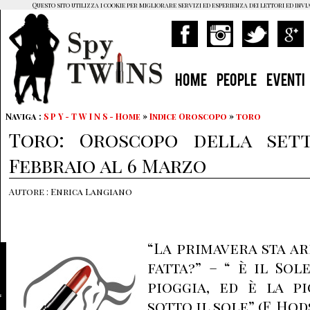
Questo sito utilizza i cookie per migliorare servizi ed esperienza dei lettori ed invi
HOME
PEOPLE
EVENTI
Naviga :
S P Y - T W I N S - Home
»
Indice Oroscopo
»
toro
Toro: Oroscopo della sett
Febbraio al 6 Marzo
Autore : Enrica Langiano
“La primavera sta ar
fatta?” – “ è il Sol
pioggia, ed è la p
sotto il sole” (F. Ho