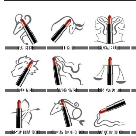
ARIETE
TORO
GEMELLI
LEONE
VERGINE
BILANCIA
SAGITTARIO
CAPRICORNO
ACQUARIO