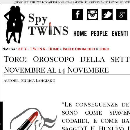
Questo sito utilizza i cookie per migliorare servizi ed esperienza dei lettori ed invi
HOME
PEOPLE
EVENTI
Naviga :
S P Y - T W I N S - Home
»
Indice Oroscopo
»
toro
Toro: Oroscopo della sett
Novembre al 14 Novembre
Autore : Enrica Langiano
“Le conseguenze de
sono come spaven
codardi, e come ra
saggi”(T. H. Huxley).