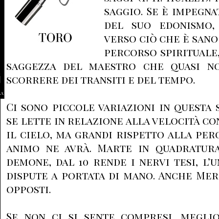
saggio. Se è impegna
del suo edonismo,
verso ciò che è sano 
percorso spirituale,
saggezza del maestro che quasi no
scorrere dei transiti e del tempo.
la
Ci sono piccole variazioni in questa 
se lette in relazione alla velocità c
il cielo, ma grandi rispetto alla per
animo ne avrà. Marte in quadratur
demone, dal 10 rende i nervi tesi, l’
dispute a portata di mano. Anche Me
opposti.
Se non ci si sente compresi, meglio