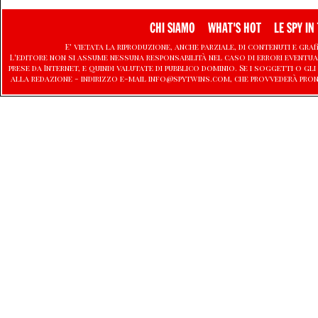
CHI SIAMO
WHAT'S HOT
LE SPY IN 
E' vietata la riproduzione, anche parziale, di contenuti e graf
L'editore non si assume nessuna responsabilità nel caso di errori eventu
prese da Internet, e quindi valutate di pubblico dominio. Se i soggetti o
alla redazione - indirizzo e-mail info@spytwins.com, che provvederà pro