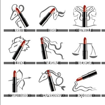
ARIETE
TORO
GEMELLI
LEONE
VERGINE
BILANCIA
SAGITTARIO
CAPRICORNO
ACQUARIO