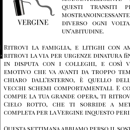
questi transiti p
mostranoincessant
diverso ogni volta
un’abitudine.
Ritrovi la famiglia, e litighi con a
ritrovi la via per urgenze dinatura fi
la
in disputa con i colleghi, e così v
emotivo che va avanti da troppo tem
chiaro dall’esterno, è quello del
vecchi schemi comportamentali. E cos
compie la tua grande opera, ti ritro
Cielo rotto, che ti sorride a met
completa per la Vergine inquesto peri
Questa settimana abbiamo perso il sos