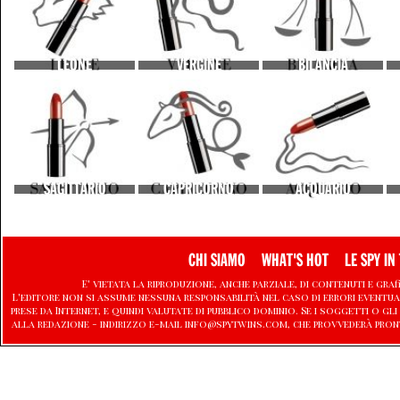
LEONE
VERGINE
BILANCIA
SAGITTARIO
CAPRICORNO
ACQUARIO
CHI SIAMO
WHAT'S HOT
LE SPY IN 
E' vietata la riproduzione, anche parziale, di contenuti e graf
L'editore non si assume nessuna responsabilità nel caso di errori eventu
prese da Internet, e quindi valutate di pubblico dominio. Se i soggetti o
alla redazione - indirizzo e-mail info@spytwins.com, che provvederà pron