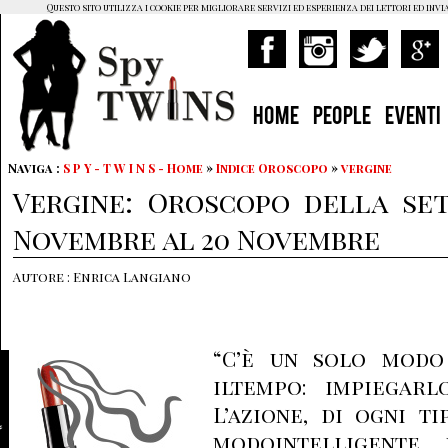
Questo sito utilizza i cookie per migliorare servizi ed esperienza dei lettori ed invi
HOME
PEOPLE
EVENTI
Naviga :
S P Y - T W I N S - Home
»
Indice Oroscopo
»
vergine
Vergine: Oroscopo della set
Novembre al 20 Novembre
Autore : Enrica Langiano
“C’è un solo modo
iltempo: impiegarlo
L’azione, di ogni t
modointelligente 