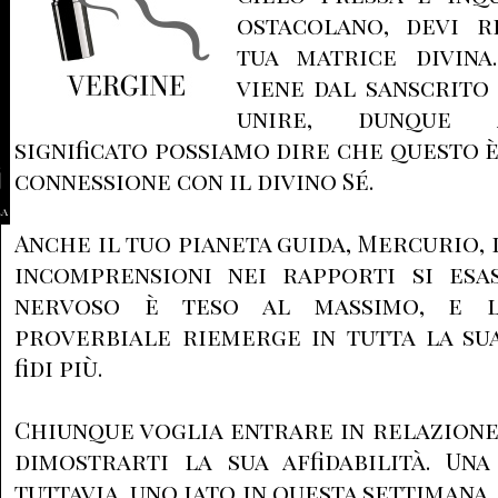
ostacolano, devi r
tua matrice divina
viene dal sanscrito 
unire, dunque 
significato possiamo dire che questo 
connessione con il divino Sé.
la
Anche il tuo pianeta guida, Mercurio, d
incomprensioni nei rapporti si esa
nervoso è teso al massimo, e la
proverbiale riemerge in tutta la sua 
fidi più.
Chiunque voglia entrare in relazione 
dimostrarti la sua affidabilità. Un
tuttavia, uno iato in questa settimana.