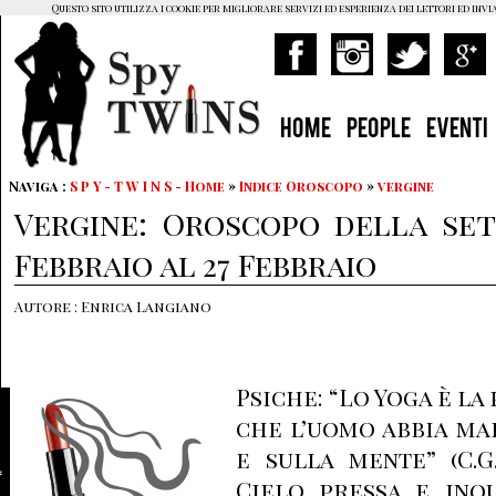
Questo sito utilizza i cookie per migliorare servizi ed esperienza dei lettori ed invi
HOME
PEOPLE
EVENTI
Naviga :
S P Y - T W I N S - Home
»
Indice Oroscopo
»
vergine
Vergine: Oroscopo della set
Febbraio al 27 Febbraio
Autore : Enrica Langiano
Psiche: “Lo Yoga è la
che l’uomo abbia ma
e sulla mente” (C.G
Cielo pressa e inqu