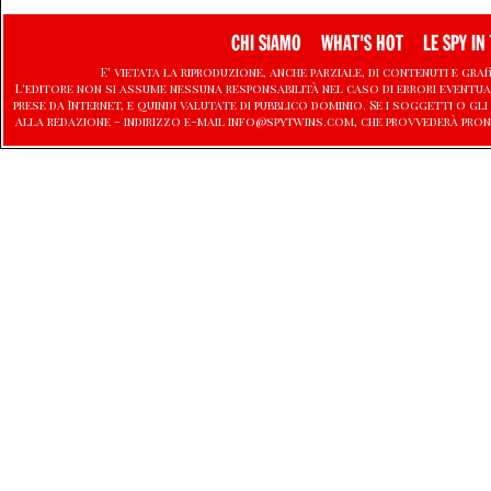
CHI SIAMO
WHAT'S HOT
LE SPY IN 
E' vietata la riproduzione, anche parziale, di contenuti e graf
L'editore non si assume nessuna responsabilità nel caso di errori eventu
prese da Internet, e quindi valutate di pubblico dominio. Se i soggetti o
alla redazione - indirizzo e-mail info@spytwins.com, che provvederà pron