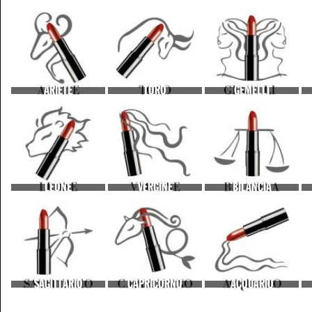
ARIETE
TORO
GEMELLI
LEONE
VERGINE
BILANCIA
SAGITTARIO
CAPRICORNO
ACQUARIO