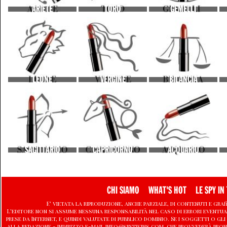
ARIETE
TORO
GEMELLI
LEONE
VERGINE
BILANCIA
SAGITTARIO
CAPRICORNO
ACQUARIO
CHI SIAMO
WHAT'S HOT
LE SPY IN 
E' vietata la riproduzione, anche parziale, di contenuti e graf
L'editore non si assume nessuna responsabilità nel caso di errori eventu
prese da Internet, e quindi valutate di pubblico dominio. Se i soggetti o
alla redazione - indirizzo e-mail info@spytwins.com, che provvederà pron