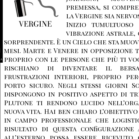
premessa, si compr
la Vergine sia nervos
Inizio tumultuoso 
vibrazione astrale,
sorprendente. È un Cielo che sta muov
mesi. Marte e Venere in opposizione 
proprio con le persone che più ti vo
la
rischiano di diventare il bers
frustrazioni interiori, proprio pe
porto sicuro. Negli stessi giorni S
dispongono in positivo aspetto di tr
Plutone ti rendono lucido nell’org
nuova vita. Hai ben chiaro l’obiettivo
in campo professionale che logistic
risultato di questa configurazione
all’esterno possa essere ricevuto