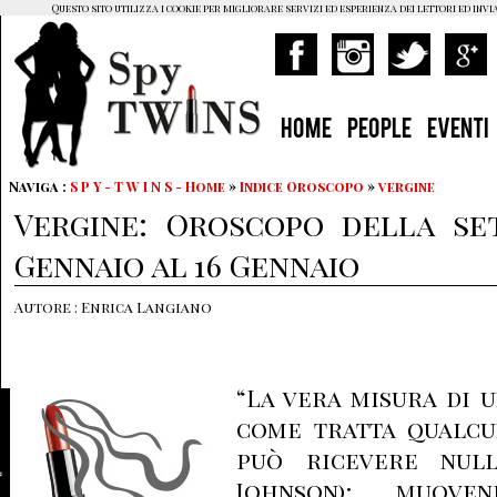
Questo sito utilizza i cookie per migliorare servizi ed esperienza dei lettori ed invi
HOME
PEOPLE
EVENTI
Naviga :
S P Y - T W I N S - Home
»
Indice Oroscopo
»
vergine
Vergine: Oroscopo della se
Gennaio al 16 Gennaio
Autore : Enrica Langiano
“La vera misura di 
come tratta qualcu
può ricevere null
Johnson); muov