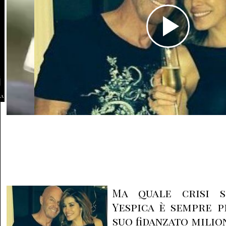
la
Ma quale crisi s
Yespica è sempre p
suo fidanzato milio