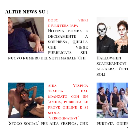
Altre news su :
Bobo Vieri
diventerà papà
Notizia bomba e
decisamente a
sorpresa, quella
che viene
pubblicata sul
nuovo numero del settimanale 'Chi'
Halloween
scatenandovi
all´alba? Ott
soli
Aida Yespica
tradita dal
fidanzato con un
´amica, pubblica le
prove online e si
sfoga:
´Vergognatevi´
´Sfogo social´ per Aida Yespica, che
puntata odie