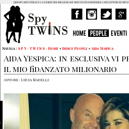
Questo sito utilizza i cookie per migliorare servizi ed esperienza dei lettori ed invi
HOME
PEOPLE
EVENTI
Naviga :
S P Y - T W I N S - Home
»
Indice People
»
Aida Yespica
Aida Yespica: in esclusiva vi
il mio fidanzato milionario
Autore : Lucia Nadelli