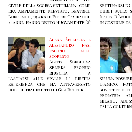
civile della scorsa settimana, come
settimanale C
era ampiamente previsto, Beatrice
dubbi sullo 
Borromeo, 29 anni e Pierre Casiraghi,
Ilaria D´Amico
27 anni, hanno detto nuovamente ´sì
in costume da
´.
Alena Šeredová e
Alessandro Nasi
escono allo
scoperto
Alena Šeredová
sembra proprio
riuscita a
lasciarsi alle spalle la brutta
su una possibi
esperienza che ha attraversato
D´Amico, fo
dopo il tradimento di Gigi Buffon
sospette e po
pediatria al
Milano, ade
dalla conferm