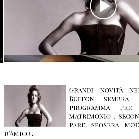
la
Grandi novità ne
Buffon sembra 
programma per
matrimonio , seco
pare sposerà mol
d’Amico .