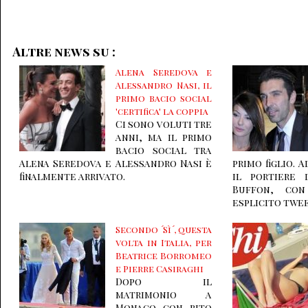
Altre news su :
Alena Seredova e
Alessandro Nasi, il
primo bacio social
'certifica' la coppia
Ci sono voluti tre
anni, ma il primo
bacio social tra
Alena Seredova e Alessandro Nasi è
primo figlio. 
finalmente arrivato.
il portiere 
Buffon, co
esplicito twee
Secondo ´Sì´, questa
volta in Italia, per
Beatrice Borromeo
e Pierre Casiraghi
Dopo il
matrimonio a
Monaco con rito