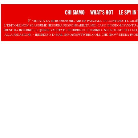
CHI SIAMO
WHAT'S HOT
LE SPY IN 
E' vietata la riproduzione, anche parziale, di contenuti e graf
L'editore non si assume nessuna responsabilità nel caso di errori eventu
prese da Internet, e quindi valutate di pubblico dominio. Se i soggetti o
alla redazione - indirizzo e-mail info@spytwins.com, che provvederà pron