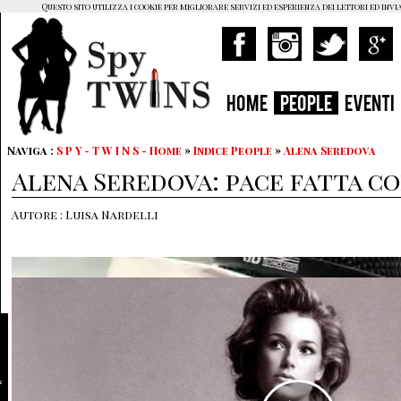
Questo sito utilizza i cookie per migliorare servizi ed esperienza dei lettori ed invi
HOME
PEOPLE
EVENTI
Naviga :
S P Y - T W I N S - Home
»
Indice People
»
Alena Seredova
Alena Seredova: pace fatta co
Autore : Luisa Nardelli