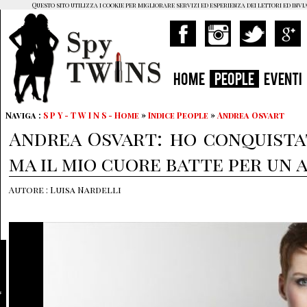
Questo sito utilizza i cookie per migliorare servizi ed esperienza dei lettori ed invi
HOME
PEOPLE
EVENTI
Naviga :
S P Y - T W I N S - Home
»
Indice People
»
Andrea Osvart
Andrea Osvart: ho conquista
ma il mio cuore batte per un 
Autore : Luisa Nardelli