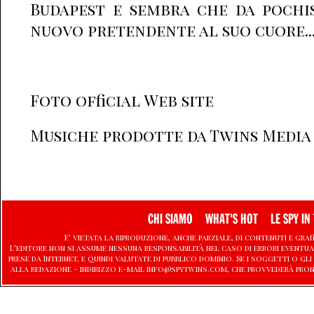
Budapest e sembra che da pochis
nuovo pretendente al suo cuore...
Foto official Web site
Musiche prodotte da Twins Media
CHI SIAMO
WHAT'S HOT
LE SPY IN 
E' vietata la riproduzione, anche parziale, di contenuti e graf
L'editore non si assume nessuna responsabilità nel caso di errori eventu
prese da Internet, e quindi valutate di pubblico dominio. Se i soggetti o
alla redazione - indirizzo e-mail info@spytwins.com, che provvederà pron