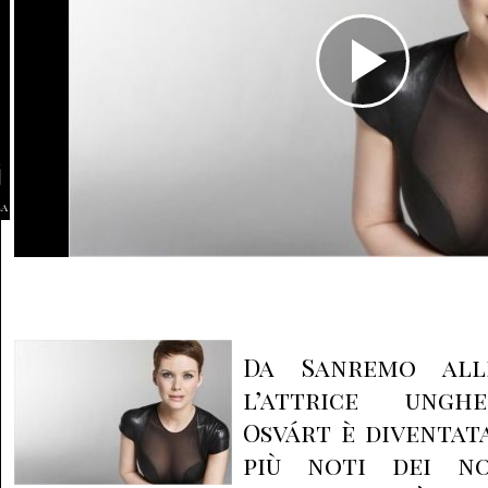
la
Da Sanremo alle
l’attrice ungh
Osvárt è diventat
più noti dei no