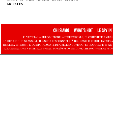
Morales
CHI SIAMO
WHAT'S HOT
LE SPY IN 
E' vietata la riproduzione, anche parziale, di contenuti e graf
L'editore non si assume nessuna responsabilità nel caso di errori eventu
prese da Internet, e quindi valutate di pubblico dominio. Se i soggetti o
alla redazione - indirizzo e-mail info@spytwins.com, che provvederà pro