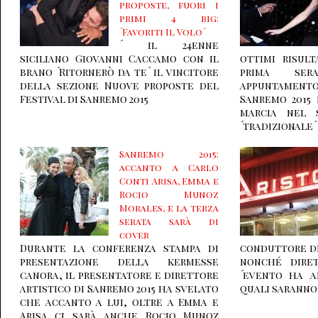
proposte, fuori i
primi 4 big:
´Favoriti Il Volo´
´ il 24enne
siciliano Giovanni Caccamo con il
ottimi risul
brano ´Ritornerò da te´ il vincitore
prima ser
della sezione Nuove proposte del
appuntamento
Festival di Sanremo 2015
Sanremo 2015
marcia nel 
´tradizionale´
Sanremo 2015:
accanto a Carlo
Conti Arisa, Emma e
Rocio Munoz
Morales, e la terza
serata sarà di
cover
Durante la conferenza stampa di
conduttore de
presentazione della kermesse
nonché diret
canora, il presentatore e direttore
´evento ha a
artistico di Sanremo 2015 ha svelato
quali saranno 
che accanto a lui, oltre a Emma e
Arisa ci sarà anche Rocio Munoz