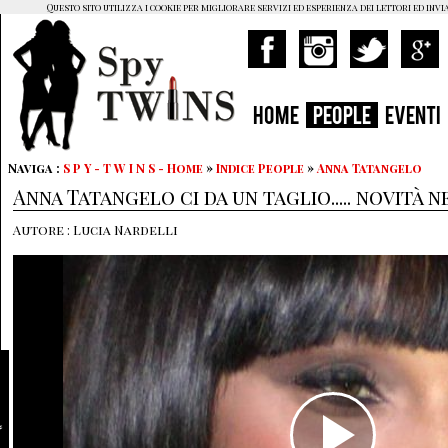
Questo sito utilizza i cookie per migliorare servizi ed esperienza dei lettori ed invi
HOME
PEOPLE
EVENTI
Naviga :
S P Y - T W I N S - Home
»
Indice People
»
Anna Tatangelo
Anna Tatangelo ci da un taglio..... novità n
Autore : Lucia Nardelli