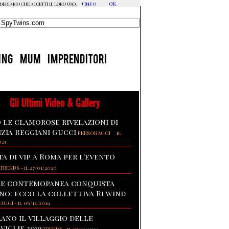
+Info
OK
ideriamo che accetti il loro uso.
ING
MUM
IMPRENDITORI
Gli Ultimi Video & Gallery
 le clamorose rivelazioni di
izia Reggiani Gucci
-
PERSONAGGI
il
021
ta di vip a Roma per l'evento
TRENDS
-
il 27/01/2020
te contemopanea conquista
no: ecco la collettiva Rewind
NAGGI
-
il 06/12/2019
lano il villaggio delle
viglie 2019