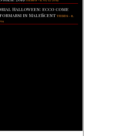
TRENDS
-
il 05/12/2019
rial Halloween: ecco come
formarsi in Maleficent
TRENDS
-
il
019