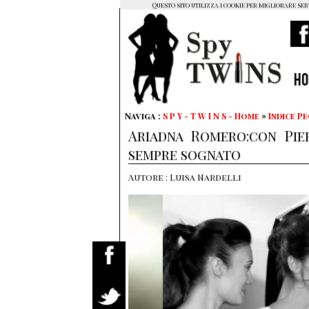
Questo sito utilizza i cookie per migliorare ser
H
Naviga :
S P Y - T W I N S - Home
»
Indice P
Ariadna Romero:con Pi
sempre sognato
Autore : Luisa Nardelli