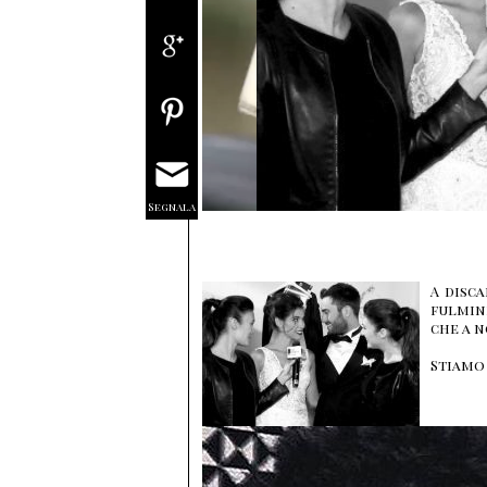
Segnala
A disc
fulmin
che a n
Stiamo