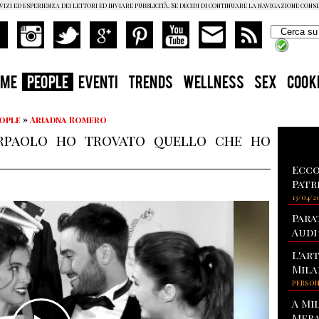
vizi ed esperienza dei lettori ed inviare pubblicità. Se decidi di continuare la navigazione cons
OME
PEOPLE
EVENTI
TRENDS
WELLNESS
SEX
COOK
eople
»
Ariadna Romero
erpaolo ho trovato quello che ho
Ecco
Patr
13/04/2
Para
Audi
L'ar
Mila
PERSO
A Mi
Mera